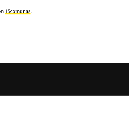
 on
15comunas
.