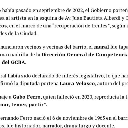
 había pasado en septiembre de 2022, el Gobierno porteñ
 al artista en la esquina de Av. Juan Bautista Alberdi y 
ros
, en el marco de una “recuperación de frentes”, según 
des de la Ciudad.
nunciaron vecinos y vecinas del barrio, el
mural
fue tap
una cuadrilla de la
Dirección General de Competenci
s del GCBA.
al había sido declarado de interés legislativo, lo que ha
afirmó la diputada porteña
Laura Velasco
, autora del pr
aje a
Gabo Ferro
, quien falleció en 2020, reproducía la 
ar, temer, partir”.
Fernando Ferro nació el 6 de noviembre de 1965 en el barr
s, fue historiador, narrador, dramaturgo y docente.