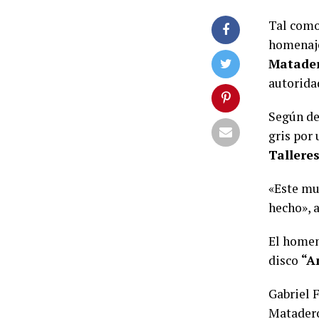
Tal como
homenajea
Matade
autorida
Según de
gris por 
Tallere
«Este mur
hecho», 
El homen
disco
“Am
Gabriel 
Matadero