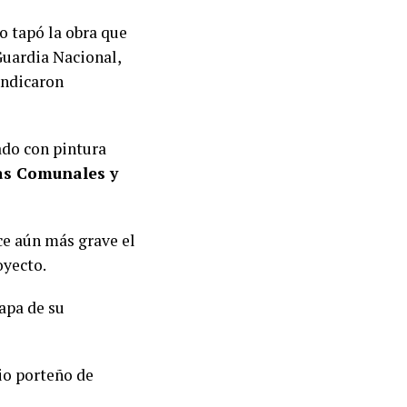
o tapó la obra que
Guardia Nacional,
indicaron
ado con pintura
as Comunales y
ce aún más grave el
oyecto.
tapa de su
io porteño de