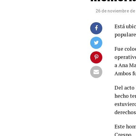
26 de noviembre de
Está ubi
popular
Fue coloc
operativ
a Ana Ma
Ambos fu
Del acto
hecho te
estuvier
derechos
Este hom
Crespo.