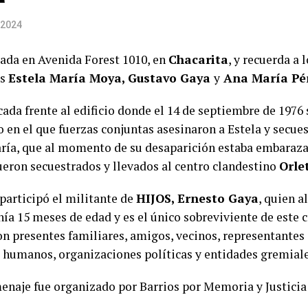
 2024
cada en Avenida Forest 1010, en
Chacarita
, y recuerda a 
es
Estela María Moya, Gustavo Gaya
y
Ana María Pé
ada frente al edificio donde el 14 de septiembre de 1976 s
o en el que fuerzas conjuntas asesinaron a Estela y secue
ría, que al momento de su desaparición estaba embarazad
eron secuestrados y llevados al centro clandestino
Orle
 participó el militante de
HIJOS, Ernesto Gaya
, quien 
nía 15 meses de edad y es el único sobreviviente de este
on presentes familiares, amigos, vecinos, representante
 humanos, organizaciones políticas y entidades gremiale
enaje fue organizado por Barrios por Memoria y Justicia 