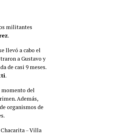
los militantes
rez
.
e llevó a cabo el
straron a Gustavo y
a de casi 9 meses.
tti
.
al momento del
 crimen. Además,
s de organismos de
s.
Chacarita – Villa