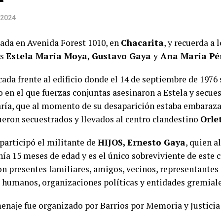
 2024
cada en Avenida Forest 1010, en
Chacarita
, y recuerda a 
es
Estela María Moya, Gustavo Gaya
y
Ana María Pé
ada frente al edificio donde el 14 de septiembre de 1976 s
o en el que fuerzas conjuntas asesinaron a Estela y secue
ría, que al momento de su desaparición estaba embarazad
eron secuestrados y llevados al centro clandestino
Orle
 participó el militante de
HIJOS, Ernesto Gaya
, quien 
nía 15 meses de edad y es el único sobreviviente de este
on presentes familiares, amigos, vecinos, representante
 humanos, organizaciones políticas y entidades gremiale
enaje fue organizado por Barrios por Memoria y Justicia 