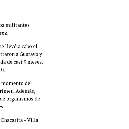
los militantes
rez
.
e llevó a cabo el
straron a Gustavo y
a de casi 9 meses.
tti
.
al momento del
 crimen. Además,
s de organismos de
s.
Chacarita – Villa