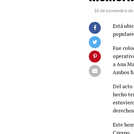
26 de noviembre de
Está ubi
popular
Fue coloc
operativ
a Ana Ma
Ambos fu
Del acto
hecho te
estuvier
derechos
Este hom
Crespo.