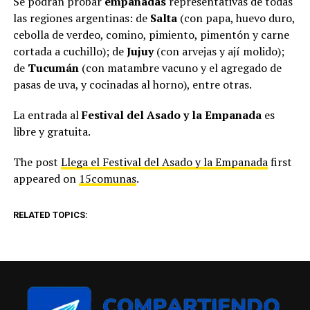
Se podrán probar
empanadas
representativas de todas
las regiones argentinas: de
Salta
(con papa, huevo duro,
cebolla de verdeo, comino, pimiento, pimentón y carne
cortada a cuchillo); de
Jujuy
(con arvejas y ají molido);
de
Tucumán
(con matambre vacuno y el agregado de
pasas de uva, y cocinadas al horno), entre otras.
La entrada al
Festival del Asado y la Empanada
es
libre y gratuita.
The post
Llega el Festival del Asado y la Empanada
first
appeared on
15comunas
.
RELATED TOPICS: