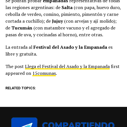
Se podrán probar
empanadas
representativas de todas
las regiones argentinas: de
Salta
(con papa, huevo duro,
cebolla de verdeo, comino, pimiento, pimentón y carne
cortada a cuchillo); de
Jujuy
(con arvejas y ají molido);
de
Tucumán
(con matambre vacuno y el agregado de
pasas de uva, y cocinadas al horno), entre otras.
La entrada al
Festival del Asado y la Empanada
es
libre y gratuita.
The post
Llega el Festival del Asado y la Empanada
first
appeared on
15comunas
.
RELATED TOPICS: