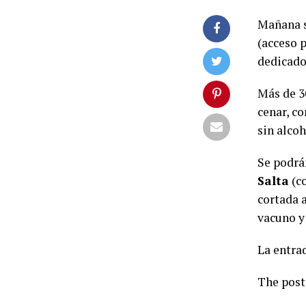
Mañana sá
(acceso p
dedicado 
Más de 3
cenar, co
sin alcoh
Se podrá
Salta
(co
cortada a
vacuno y 
La entra
The pos