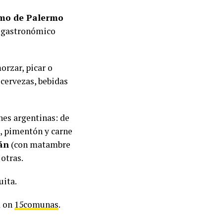
mo de Palermo
to gastronómico
orzar, picar o
 cervezas, bebidas
nes argentinas: de
, pimentón y carne
án
(con matambre
 otras.
uita.
d on
15comunas
.