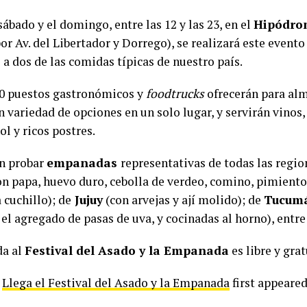
bado y el domingo, entre las 12 y las 23, en el
Hipódro
or Av. del Libertador y Dorrego), se realizará este even
a dos de las comidas típicas de nuestro país.
0 puestos gastronómicos y
foodtrucks
ofrecerán para alm
n variedad de opciones en un solo lugar, y servirán vinos,
ol y ricos postres.
n probar
empanadas
representativas de todas las regio
n papa, huevo duro, cebolla de verdeo, comino, pimiento
 cuchillo); de
Jujuy
(con arvejas y ají molido); de
Tucum
el agregado de pasas de uva, y cocinadas al horno), entre
da al
Festival del Asado y la Empanada
es libre y grat
t
Llega el Festival del Asado y la Empanada
first appeare