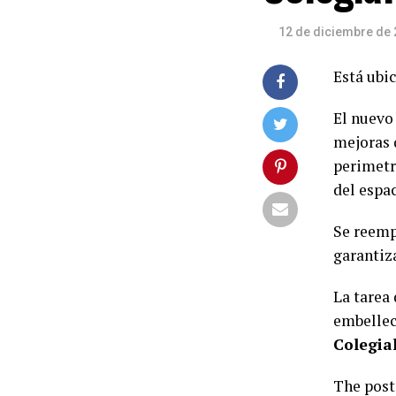
12 de diciembre de
Está ubi
El nuev
mejoras 
perimetr
del espac
Se reemp
garantiza
La tarea
embellec
Colegia
The pos