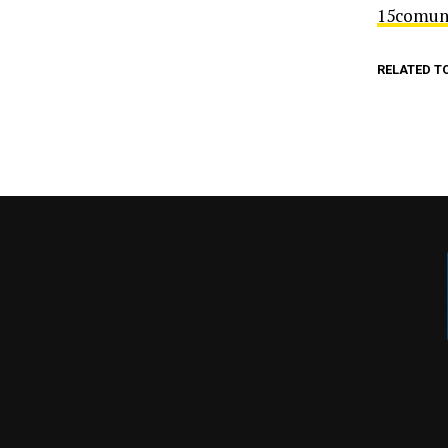
15comun
RELATED T