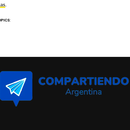
as
.
OPICS: