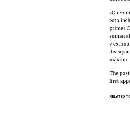
«Queremo
esto incl
primer C
suman al
y estimu
discapac
máximo d
The pos
first ap
RELATED T