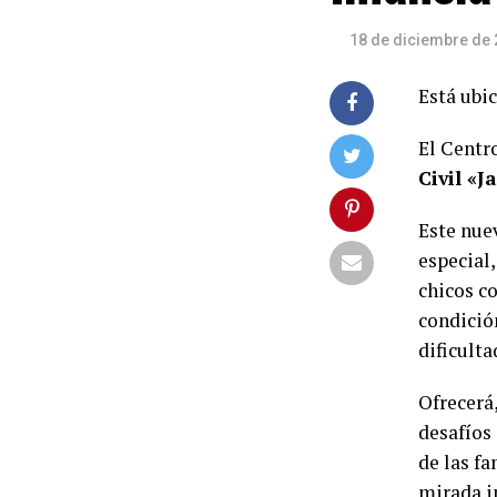
18 de diciembre de
Está ubi
El Centro
Civil «
Este nue
especial,
chicos c
condició
dificulta
Ofrecerá
desafíos
de las fa
mirada in