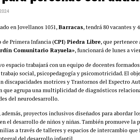
 2024
cado en Jovellanos 1051,
Barracas
, tendrá 80 vacantes y 4
 de Primera Infancia (
CPI
)
Piedra Libre
, que pertenece 
Jardín Comunitario Rayuela»
, funcionará de lunes a vier
vo espacio trabajará con un equipo de docentes formados
 trabajo social, psicopedagogía y psicomotricidad. El obje
on discapacidades motrices y Trastornos del Espectro Aut
n que agrupa una multiplicidad de diagnósticos relacion
des del neurodesarrollo.
, además, proyectos inclusivos diseñados para abordar lo
 en el desarrollo de niños y niñas. También promueve la p
milias a través de talleres y espacios de intercambio que
tegral del desarrollo infantil.