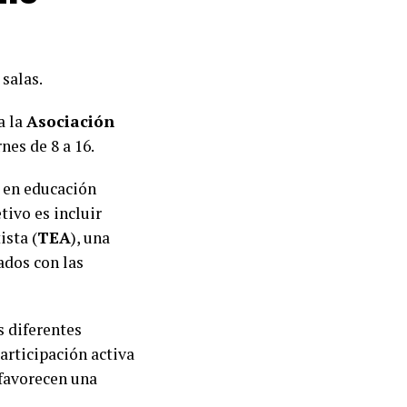
 salas.
a la
Asociación
nes de 8 a 16.
 en educación
tivo es incluir
ista (
TEA
), una
ados con las
s diferentes
articipación activa
 favorecen una