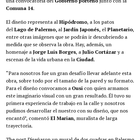
una convocatoria del
Gobierno porteño
junto con la
Comuna 14
.
El diseño representa al
Hipódromo
, a los patos
del
Lago de Palermo,
al
Jardín Japonés,
el
Planetario
,
entre otras imágenes que se podrán ir descubriendo a
medida que se observa la obra. Hay, además, un
homenaje a
Jorge Luis Borges
, a
Julio Cortázar
y a
escenas de la vida urbana en la
Ciudad.
“Para nosotros fue un gran desafío llevar adelante esta
obra, sobre todo por el tamaño de la pared y su formato.
Para el diseño convocamos a
Ousi
con quien armamos
este imaginario visual con un gran resultado. Él tuvo su
primera experiencia de trabajo en la calle y nosotros
pudimos desarrollar el nuestro con su diseño, que nos
encantó”, comentó
El Marian
, muralista de larga
trayectoria.
The post
Diseñaron un mural de dos cuadras en Palermo