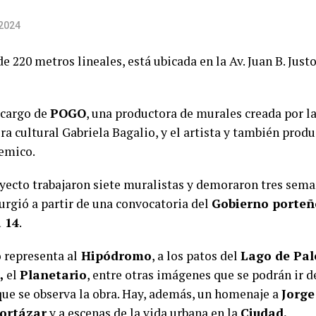
 2024
de 220 metros lineales, está ubicada en la Av. Juan B. Just
 cargo de
POGO
, una productora de murales creada por la
ra cultural Gabriela Bagalio, y el artista y también prod
emico.
oyecto trabajaron siete muralistas y demoraron tres sema
surgió a partir de una convocatoria del
Gobierno porteñ
 14
.
 representa al
Hipódromo
, a los patos del
Lago de Pa
,
el
Planetario
, entre otras imágenes que se podrán ir 
ue se observa la obra. Hay, además, un homenaje a
Jorge
Cortázar
y a escenas de la vida urbana en la
Ciudad.