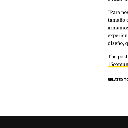
“Para nos
tamaño d
armamos 
experienc
diseño, 
The pos
15comun
RELATED T