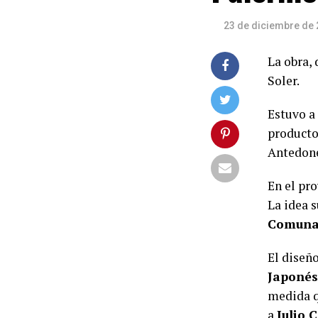
23 de diciembre de
La obra, 
Soler.
Estuvo a
producto
Antedon
En el pr
La idea 
Comuna
El diseño
Japonés
medida q
a
Julio 