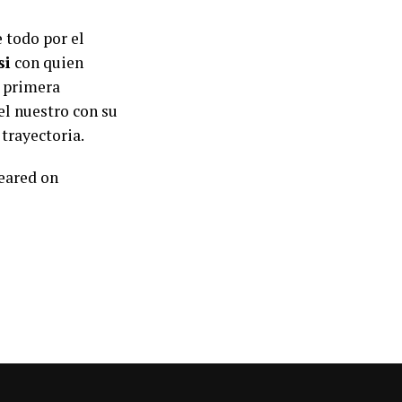
e todo por el
si
con quien
u primera
el nuestro con su
 trayectoria.
peared on