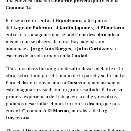
una convocatoria del
Gobierno porteño
junto con la
Comuna 14
.
El diseño representa al
Hipódromo
, a los patos
del
Lago de Palermo,
al
Jardín Japonés,
el
Planetario
,
entre otras imágenes que se podrán ir descubriendo a
medida que se observa la obra. Hay, además, un
homenaje a
Jorge Luis Borges
, a
Julio Cortázar
y a
escenas de la vida urbana en la
Ciudad.
“Para nosotros fue un gran desafío llevar adelante esta
obra, sobre todo por el tamaño de la pared y su formato.
Para el diseño convocamos a
Ousi
con quien armamos
este imaginario visual con un gran resultado. Él tuvo su
primera experiencia de trabajo en la calle y nosotros
pudimos desarrollar el nuestro con su diseño, que nos
encantó”, comentó
El Marian
, muralista de larga
trayectoria.
The post
Diseñaron un mural de dos cuadras en Palermo