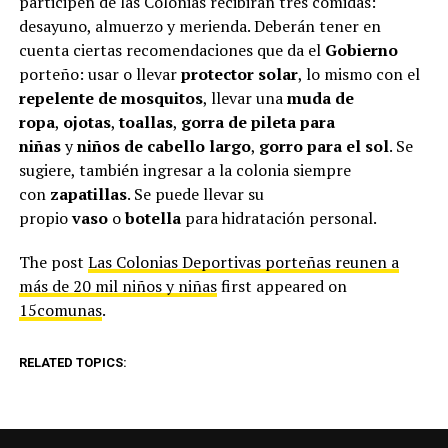
participen de las Colonias recibirán tres comidas:
desayuno, almuerzo y merienda. Deberán tener en
cuenta ciertas recomendaciones que da el
Gobierno
porteño: usar o llevar
protector solar
, lo mismo con el
repelente de mosquitos
, llevar una
muda de
ropa
,
ojotas
,
toallas
,
gorra de pileta para
niñas
y
niños de cabello largo
,
gorro para el sol
. Se
sugiere, también ingresar a la colonia siempre
con
zapatillas
. Se puede llevar su
propio
vaso
o
botella
para hidratación personal.
The post
Las Colonias Deportivas porteñas reunen a
más de 20 mil niños y niñas
first appeared on
15comunas
.
RELATED TOPICS: