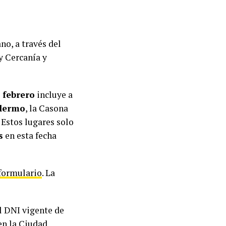
no, a través del
y Cercanía y
 febrero
incluye a
lermo
, la Casona
. Estos lugares solo
s
en esta fecha
formulario
. La
l DNI vigente de
en la Ciudad