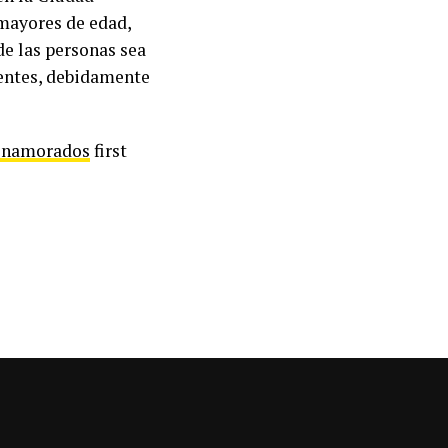
mayores de edad,
de las personas sea
ientes, debidamente
s enamorados
first