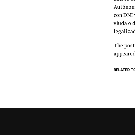
Autónoma
con DNI 
viuda o 
legaliza
The pos
appeare
RELATED T