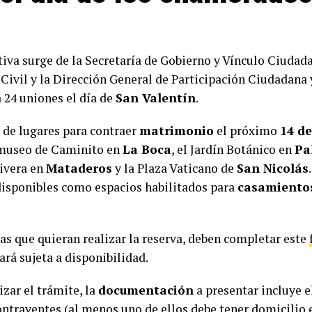
tiva surge de la Secretaría de Gobierno y Vínculo Ciudada
 Civil y la Dirección General de Participación Ciudadana 
á 24 uniones el día de
San Valentín
.
a de lugares para contraer
matrimonio
el próximo
14 de
-museo de Caminito en
La Boca
, el Jardín Botánico en
Pa
livera en
Mataderos
y la Plaza Vaticano de
San Nicolás
disponibles como espacios habilitados para
casamiento
jas que quieran realizar la reserva, deben completar este
ará sujeta a disponibilidad.
izar el trámite, la
documentación
a presentar incluye e
ntrayentes (al menos uno de ellos debe tener domicilio 