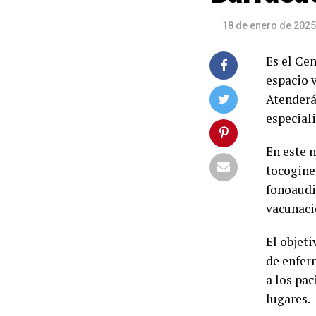
18 de enero de 2025
Es el Ce
espacio v
Atenderá 
especial
En este n
tocoginec
fonoaudi
vacunaci
El objeti
de enfer
a los pa
lugares.