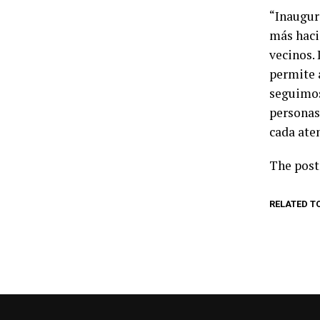
“Inaugur
más haci
vecinos.
permite 
seguimos
personas
cada ate
The pos
RELATED T