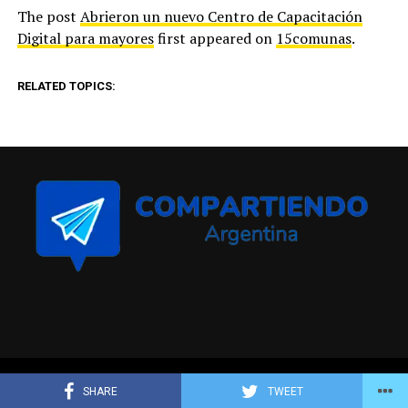
The post
Abrieron un nuevo Centro de Capacitación
Digital para mayores
first appeared on
15comunas
.
RELATED TOPICS:
Compartiendo Argentina © Todos los derechos reservados
SHARE
TWEET