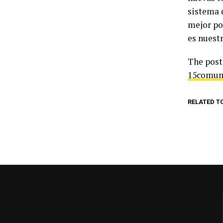
sistema 
mejor po
es nuestr
The pos
15comun
RELATED T