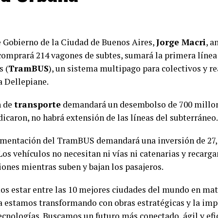
de Gobierno de la Ciudad de Buenos Aires,
Jorge Macri
, a
omprará 214 vagones de subtes, sumará la primera línea 
s (
TramBUS
), un sistema multipago para colectivos y re
a Dellepiane.
n de
transporte
demandará un desembolso de 700 millon
icaron, no habrá extensión de las líneas del subterráneo.
mentación del TramBUS demandará una inversión de 27,
Los vehículos no necesitan ni vías ni catenarias y recarga
iones mientras suben y bajan los pasajeros.
s estar entre las 10 mejores ciudades del mundo en mat
la estamos transformando con obras estratégicas y la im
ecnologías. Buscamos un futuro más conectado, ágil y efi