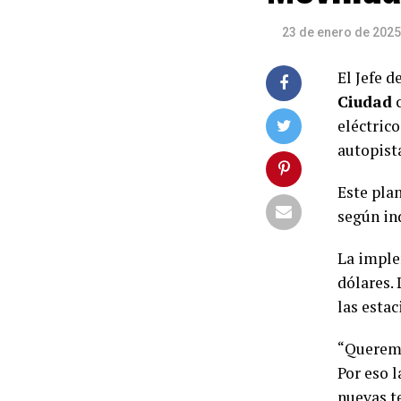
23 de enero de 2025
El Jefe 
Ciudad
c
eléctrico
autopist
Este pla
según ind
La imple
dólares. 
las estac
“Queremo
Por eso 
nuevas t