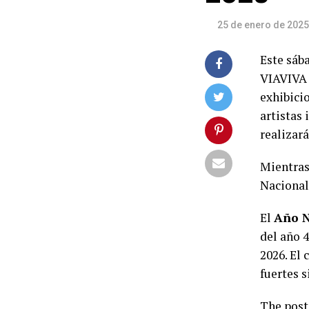
25 de enero de 2025
Este sába
VIAVIVA 
exhibici
artistas 
realizar
Mientras
Nacionale
El
Año N
del año 4
2026. El 
fuertes s
The pos