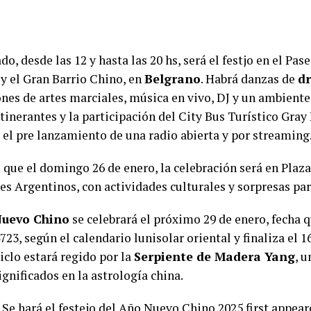
do, desde las 12 y hasta las 20 hs, será el festjo en el Pa
y el Gran Barrio Chino, en
Belgrano
. Habrá danzas de
d
ones de artes marciales, música en vivo, DJ y un ambiente
itinerantes y la participación del City Bus Turístico Gray
á el pre lanzamiento de una radio abierta y por streaming
 que el domingo 26 de enero, la celebración será en Plaz
s Argentinos, con actividades culturales y sorpresas par
uevo Chino
se celebrará el próximo 29 de enero, fecha q
723, según el calendario lunisolar oriental y finaliza el 1
ciclo estará regido por la
Serpiente de Madera Yang
, 
ignificados en la astrología china.
t
Se hará el festejo del Año Nuevo Chino 2025
first appea