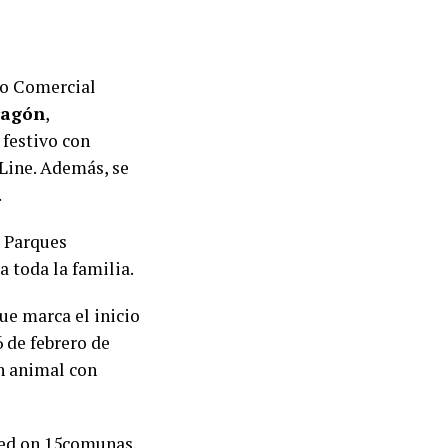
seo Comercial
ragón
,
 festivo con
 Line. Además, se
.
a Parques
a toda la familia.
ue marca el inicio
6 de febrero de
un animal con
red on
15comunas
.