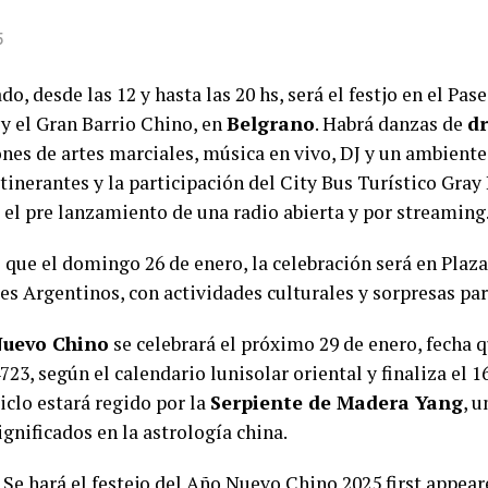
5
do, desde las 12 y hasta las 20 hs, será el festjo en el Pa
y el Gran Barrio Chino, en
Belgrano
. Habrá danzas de
d
ones de artes marciales, música en vivo, DJ y un ambiente
itinerantes y la participación del City Bus Turístico Gray
á el pre lanzamiento de una radio abierta y por streaming
 que el domingo 26 de enero, la celebración será en Plaz
s Argentinos, con actividades culturales y sorpresas par
uevo Chino
se celebrará el próximo 29 de enero, fecha q
723, según el calendario lunisolar oriental y finaliza el 1
ciclo estará regido por la
Serpiente de Madera Yang
, 
ignificados en la astrología china.
t
Se hará el festejo del Año Nuevo Chino 2025
first appea