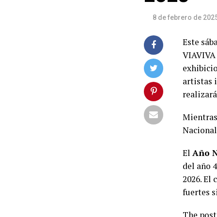
8 de febrero de 202
Este sába
VIAVIVA 
exhibici
artistas 
realizar
Mientras
Nacionale
El
Año N
del año 4
2026. El 
fuertes s
The pos