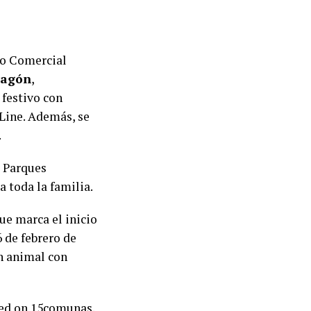
seo Comercial
ragón
,
 festivo con
 Line. Además, se
.
a Parques
a toda la familia.
ue marca el inicio
6 de febrero de
un animal con
red on
15comunas
.