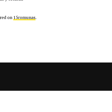
ared on
15comunas
.