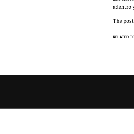
adentro y
The pos
RELATED T