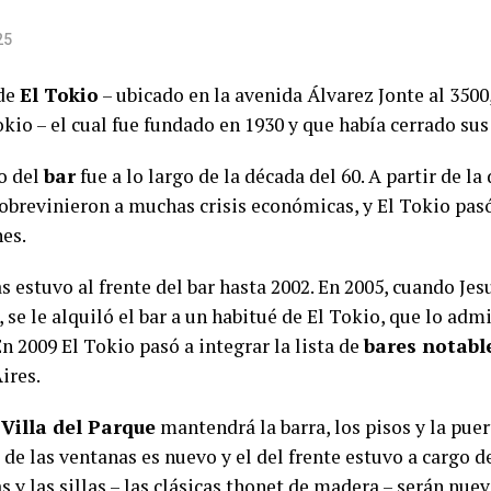
25
 de
El Tokio
– ubicado en la avenida Álvarez Jonte al 3500,
kio – el cual fue fundado en 1930 y que había cerrado sus
o del
bar
fue a lo largo de la década del 60. A partir de la
obrevinieron a muchas crisis económicas, y El Tokio pasó
es.
s estuvo al frente del bar hasta 2002. En 2005, cuando Jes
, se le alquiló el bar a un habitué de El Tokio, que lo adm
n 2009 El Tokio pasó a integrar la lista de
bares notabl
ires.
e
Villa del Parque
mantendrá la barra, los pisos y la puer
 de las ventanas es nuevo y el del frente estuvo a cargo 
 y las sillas – las clásicas thonet de madera – serán nuev