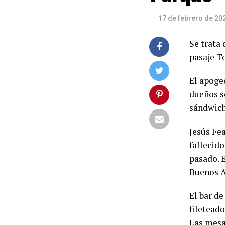
17 de febrero de 20
Se trata
pasaje To
El apoge
dueños s
sándwich
Jesús Fea
fallecido
pasado. E
Buenos A
El bar d
fileteado
Las mesas