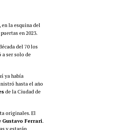
 en la esquina del
 puertas en 2023.
 década del 70 los
 a ser solo de
uś ya había
inistró hasta el año
es
de la Ciudad de
ta originales. El
de
Gustavo Ferrari
.
as y estarán