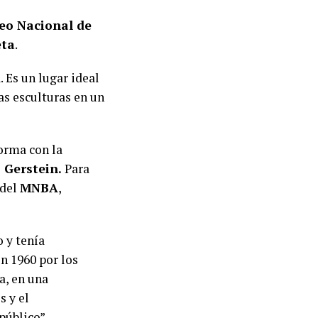
eo Nacional de
eta
.
. Es un lugar ideal
as esculturas en un
orma con la
Gerstein.
Para
 del
MNBA
,
 y tenía
n 1960 por los
a, en una
s y el
público”,