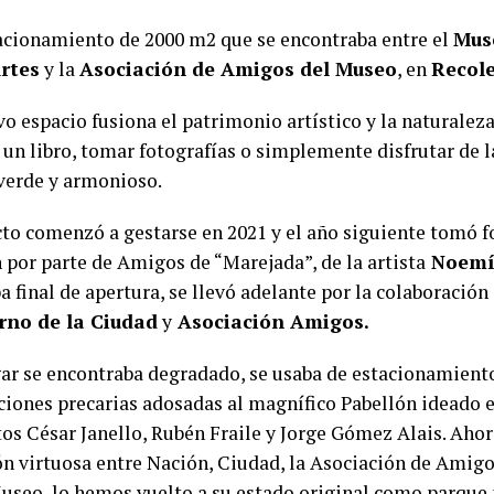
tacionamiento de 2000 m2 que se encontraba entre el
Mus
Artes
y la
Asociación de Amigos del Museo
, en
Recol
o espacio fusiona el patrimonio artístico y la naturaleza
 un libro, tomar fotografías o simplemente disfrutar de l
verde y armonioso.
cto comenzó a gestarse en 2021 y el año siguiente tomó f
 por parte de Amigos de “Marejada”, de la artista
Noemí 
a final de apertura, se llevó adelante por la colaboración
rno de la Ciudad
y
Asociación Amigos.
gar se encontraba degradado, se usaba de estacionamiento
ciones precarias adosadas al magnífico Pabellón ideado e
tos César Janello, Rubén Fraile y Jorge Gómez Alais. Ahor
ón virtuosa entre Nación, Ciudad, la Asociación de Amigo
useo, lo hemos vuelto a su estado original como parque 