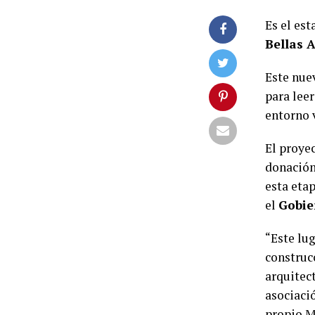
Es el es
Bellas 
Este nuev
para leer
entorno 
El proye
donación
esta etap
el
Gobie
“Este lu
construc
arquitec
asociaci
propio M