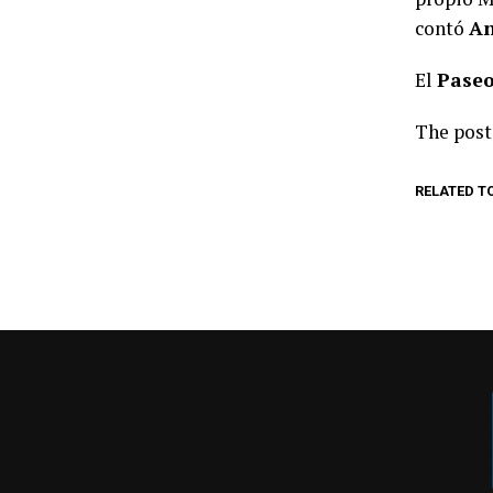
contó
An
El
Paseo
The pos
RELATED T