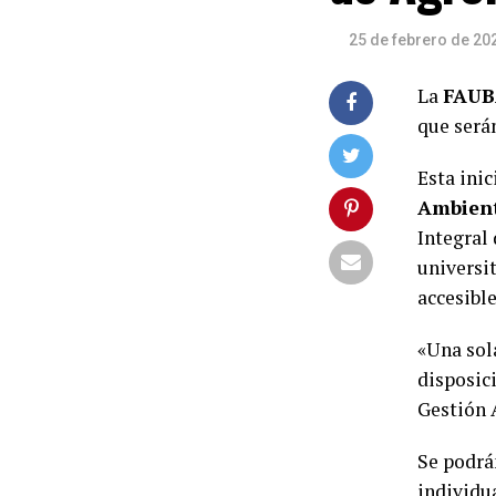
25 de febrero de 20
La
FAUB
que será
Esta inic
Ambien
Integral
universi
accesible
«Una sol
disposic
Gestión 
Se podrá
individu