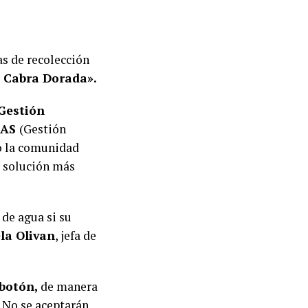
as de recolección
 Cabra Dorada».
 Gestión
LAS
(Gestión
to la comunidad
a solución más
 de agua si su
ela Olivan
, jefa de
 botón,
de manera
. No se aceptarán