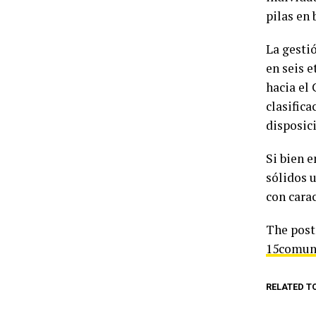
pilas en 
La gestió
en seis 
hacia el
clasifica
disposici
Si bien e
sólidos 
con carac
The pos
15comun
RELATED T