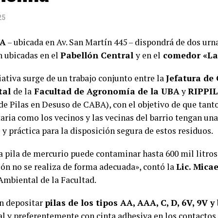
25
A
– ubicada en Av. San Martín 445 – dispondrá de dos urn
n ubicadas en el
Pabellón Central
y en el
comedor «La
iativa surge de un trabajo conjunto entre la
Jefatura de
tal
de la
Facultad de Agronomía de la UBA
y
RIPPI
 de Pilas en Desuso de CABA), con el objetivo de que tan
taria como los vecinos y las vecinas del barrio tengan un
 y práctica para la disposición segura de estos residuos.
a pila de mercurio puede contaminar hasta 600 mil litros
ión no se realiza de forma adecuada», contó la
Lic. Mica
Ambiental de la Facultad.
n depositar
pilas de los tipos AA, AAA, C, D, 6V, 9V y
al y preferentemente con cinta adhesiva en los contactos