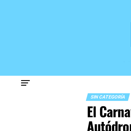
SIN CATEGORÍA
El Carna
Autódr