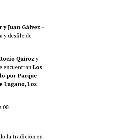
 y Juan Gálvez
–
 y desfile de
Rocío Quiroz
y
se encuentran
Los
do por Parque
de Lugano
,
Los
a 00.
o la tradición en