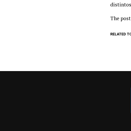
distinto
The pos
RELATED T