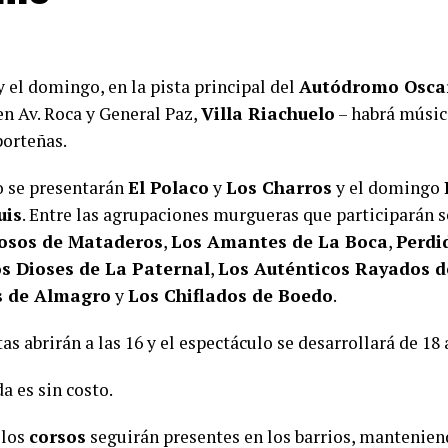
 el domingo, en la pista principal del
Autódromo Oscar
en Av. Roca y General Paz,
Villa Riachuelo
– habrá música
orteñas.
o se presentarán
El Polaco
y
Los Charros
y el domingo
uis
. Entre las agrupaciones murgueras que participarán 
osos de Mataderos
,
Los Amantes de La Boca
,
Perdi
s Dioses de La Paternal
,
Los Auténticos Rayados 
s de Almagro
y
Los Chiflados de Boedo
.
as abrirán a las 16 y el espectáculo se desarrollará de 18 
a es sin costo.
 los
corsos
seguirán presentes en los barrios, manteniend