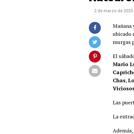
2 de marzo de 2025
Mañana y
ubicado 
murgas p
El sábad
Mario L
Caprich
Chas
,
Lo
Vicioso
Las puert
La entrad
Además,