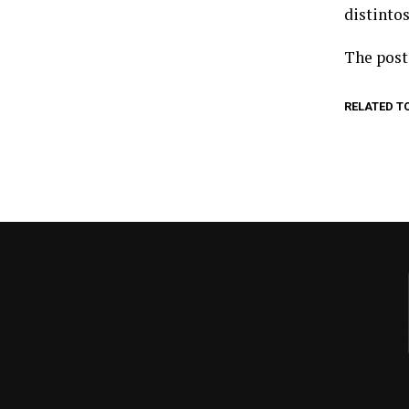
distinto
The pos
RELATED T