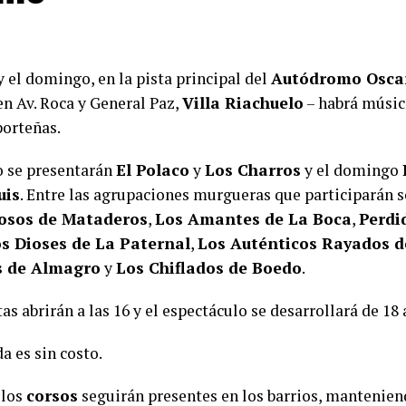
 el domingo, en la pista principal del
Autódromo Oscar
en Av. Roca y General Paz,
Villa Riachuelo
– habrá música
orteñas.
o se presentarán
El Polaco
y
Los Charros
y el domingo
uis
. Entre las agrupaciones murgueras que participarán 
osos de Mataderos
,
Los Amantes de La Boca
,
Perdi
s Dioses de La Paternal
,
Los Auténticos Rayados 
s de Almagro
y
Los Chiflados de Boedo
.
as abrirán a las 16 y el espectáculo se desarrollará de 18 
a es sin costo.
 los
corsos
seguirán presentes en los barrios, manteniend