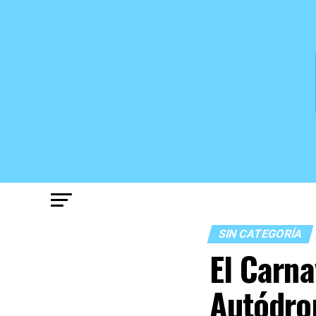
SIN CATEGORÍA
El Carna
Autódr