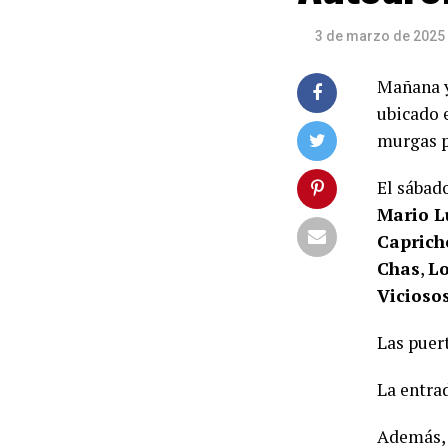
3 de marzo de 2025
Mañana y
ubicado 
murgas p
El sábad
Mario L
Caprich
Chas
,
Lo
Vicioso
Las puert
La entrad
Además,