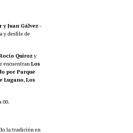
 y Juan Gálvez
–
 y desfile de
Rocío Quiroz
y
se encuentran
Los
do por Parque
de Lugano
,
Los
a 00.
o la tradición en