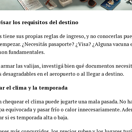
visar los requisitos del destino
 tiene sus propias reglas de ingreso, y no conocerlas pue
 empezar. ¿Necesitás pasaporte? ¿Visa? ¿Alguna vacuna e
 son fundamentales.
 armar las valijas, investigá bien qué documentos necesit
 desagradables en el aeropuerto o al llegar a destino.
ar el clima y la temporada
in chequear el clima puede jugarte una mala pasada. No h
opa equivocada y pasar frío o calor innecesariamente. Ad
r si es temporada alta o baja.
ses más concurridos, los precios suben y los lugares turí