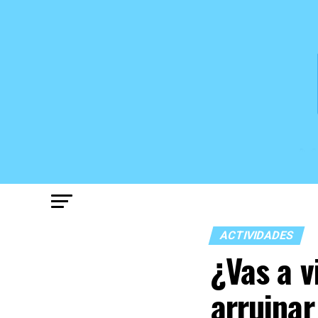
ACTIVIDADES
¿Vas a v
arruinar