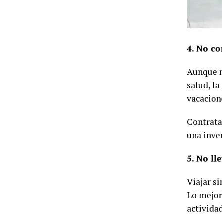
4. No co
Aunque m
salud, la
vacacion
Contrata
una inve
5. No ll
Viajar s
Lo mejor
activida