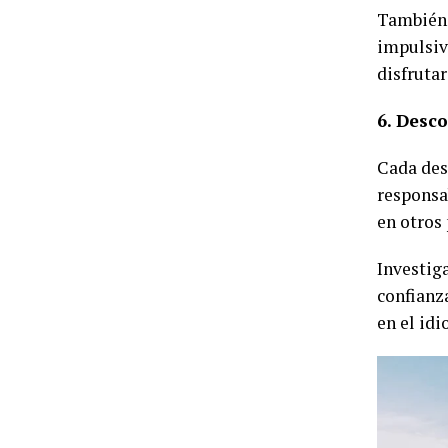
También 
impulsiv
disfruta
6. Desco
Cada dest
responsa
en otros 
Investig
confianz
en el id