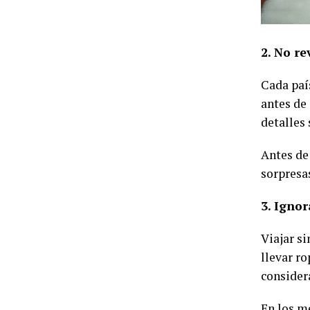
2. No re
Cada país
antes de
detalles
Antes de
sorpresas
3. Ignor
Viajar s
llevar r
considera
En los me