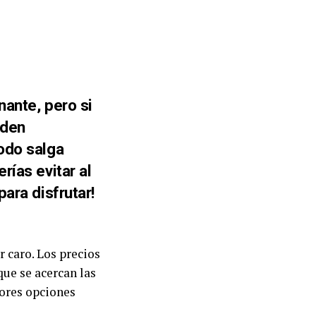
nante, pero si
eden
odo salga
rías evitar al
ara disfrutar!
r caro. Los precios
ue se acercan las
jores opciones