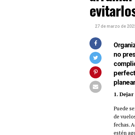
evitarlo
27 de marzo de 202
Organiz
no pres
compli
perfect
planear
1. Deja
Puede ser
de vuelo
fechas. 
estén ag