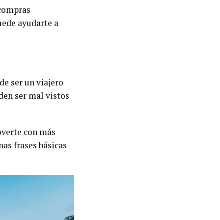
 compras
uede ayudarte a
de ser un viajero
en ser mal vistos
moverte con más
as frases básicas