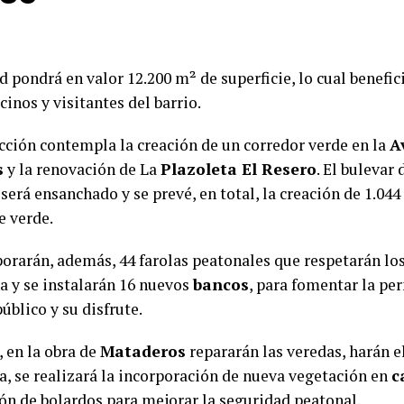
 pondrá en valor 12.200 m² de superficie, lo cual benefic
cinos y visitantes del barrio.
acción contempla la creación de un corredor verde en la
A
s
y la renovación de La
Plazoleta El Resero
. El bulevar
será ensanchado y se prevé, en total, la creación de 1.04
e verde.
porarán, además, 44 farolas peatonales que respetarán los
na y se instalarán 16 nuevos
bancos
, para fomentar la pe
úblico y su disfrute.
 en la obra de
Mataderos
repararán las veredas, harán 
da, se realizará la incorporación de nueva vegetación en
c
ión de bolardos para mejorar la seguridad peatonal.