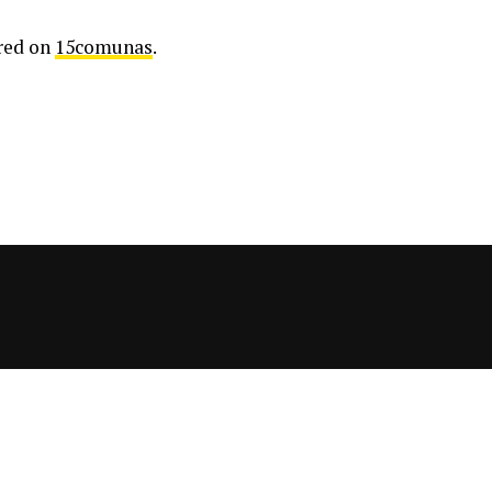
red on
15comunas
.