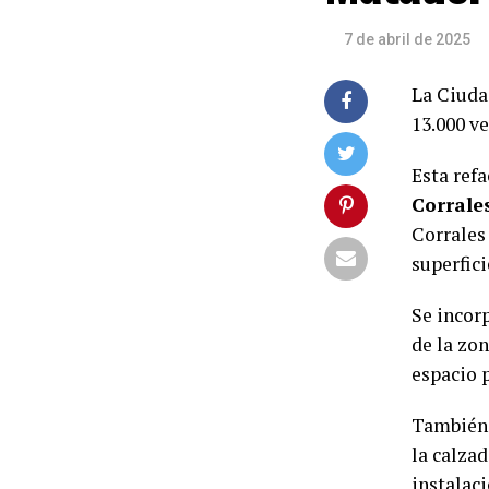
7 de abril de 2025
La Ciudad
13.000 ve
Esta ref
Corrale
Corrales 
superfici
Se incor
de la zo
espacio p
También,
la calza
instalac