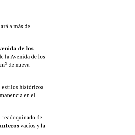
iará a más de
venida de los
 de la Avenida de los
4 m² de nueva
 estilos históricos
rmanencia en el
el readoquinado de
anteros
vacíos y la