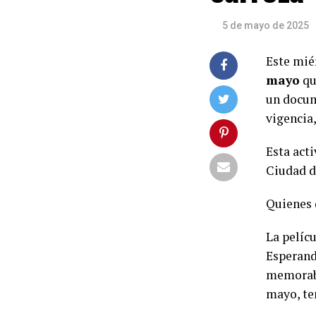
5 de mayo de 2025
Este miér
mayo
qu
un docum
vigencia
Esta act
Ciudad d
Quienes 
La pelícu
Esperand
memorabl
mayo, te