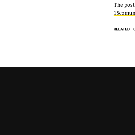
The pos
15comun
RELATED T