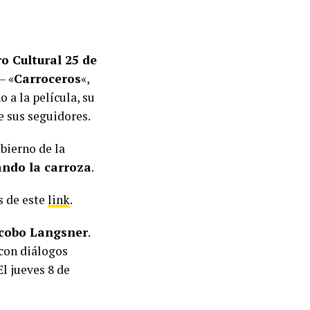
o Cultural 25 de
– «
Carroceros
«,
 a la película, su
e sus seguidores.
bierno de la
ndo la carroza
.
s de este
link
.
cobo Langsner
.
 con diálogos
l jueves 8 de