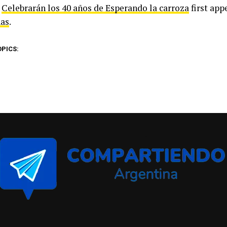
t
Celebrarán los 40 años de Esperando la carroza
first app
as
.
OPICS: