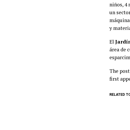
niños, 4 
un secto
máquinas
y materi
El
Jardí
área de 
esparcim
The pos
first ap
RELATED T