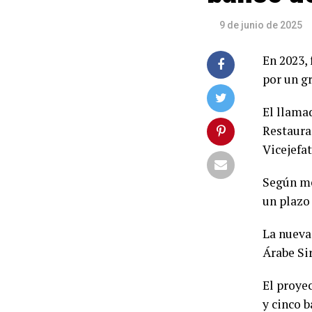
9 de junio de 2025
En 2023,
por un g
El llama
Restaura
Vicejefa
Según me
un plazo 
La nueva
Árabe Sir
El proyec
y cinco b