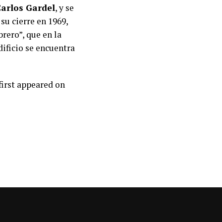
arlos Gardel
, y se
su cierre en 1969,
ero”, que en la
ificio se encuentra
first appeared on