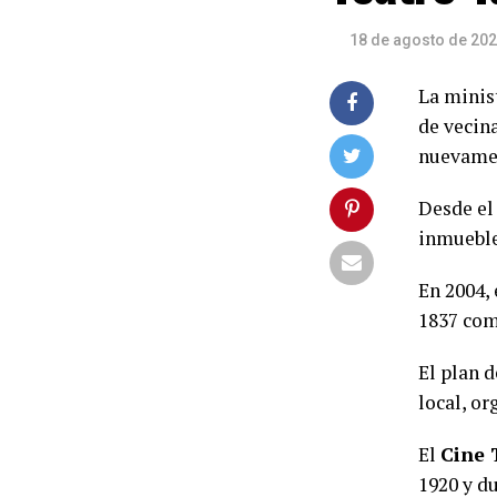
18 de agosto de 20
La minis
de vecin
nuevamen
Desde el
inmueble
En 2004, 
1837 com
El plan 
local, or
El
Cine 
1920 y du