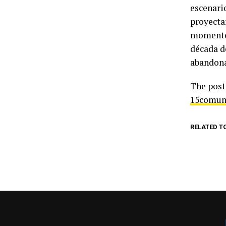
escenari
proyecta
momento 
década d
abandon
The pos
15comun
RELATED T