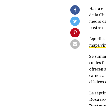
Hasta el
de la Ci
medio de
postre e
Aquellas
mapa vir
Se suma
cuales fu
ofrecen s
carnes a
clásicos
La sépti
Desarro
Restaur