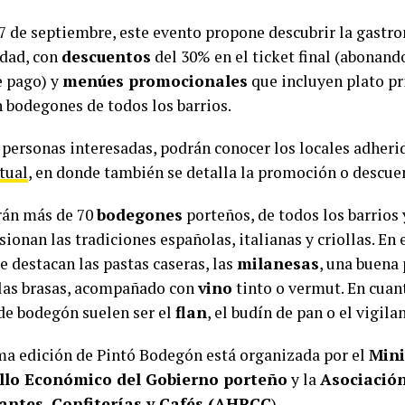
 7 de septiembre, este evento propone descubrir la gastr
udad, con
descuentos
del 30% en el ticket final (abonand
 pago) y
menúes promocionales
que incluyen plato pri
n bodegones de todos los barrios.
 personas interesadas, podrán conocer los locales adherid
tual
, en donde también se detalla la promoción o descue
rán más de 70
bodegones
porteños, de todos los barrios
sionan las tradiciones españolas, italianas y criollas. En
e destacan las pastas caseras, las
milanesas
, una buena
 las brasas, acompañado con
vino
tinto o vermut. En cuant
 de bodegón suelen ser el
flan
, el budín de pan o el vigila
ma edición de Pintó Bodegón está organizada por el
Mini
llo Económico del Gobierno porteño
y la
Asociación
antes, Confiterías y Cafés (AHRCC
).