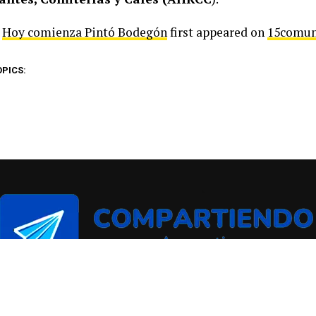
t
Hoy comienza Pintó Bodegón
first appeared on
15comu
OPICS: