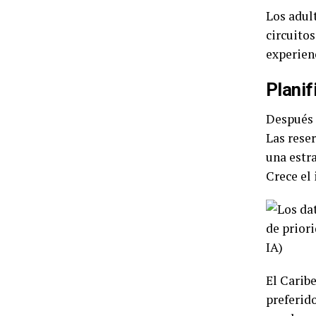
Los adul
circuito
experienc
Planif
Después 
Las rese
una estra
Crece el
El Carib
preferido