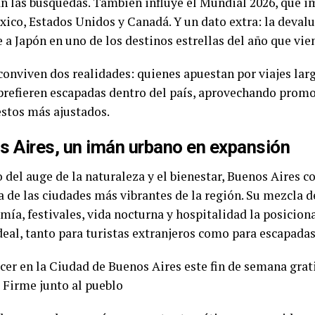
n las búsquedas. También influye el Mundial 2026, que 
xico, Estados Unidos y Canadá. Y un dato extra: la deval
 a Japón en uno de los destinos estrellas del año que vie
conviven dos realidades: quienes apuestan por viajes larg
prefieren escapadas dentro del país, aprovechando prom
stos más ajustados.
 Aires, un imán urbano en expansión
 del auge de la naturaleza y el bienestar, Buenos Aires c
 de las ciudades más vibrantes de la región. Su mezcla de
mía, festivales, vida nocturna y hospitalidad la posicio
deal, tanto para turistas extranjeros como para escapadas