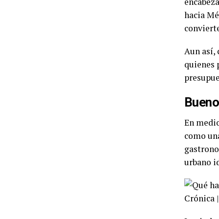
encabeza
hacia Mé
convierte
Aun así, 
quienes 
presupue
Buenos
En medio
como una
gastrono
urbano i