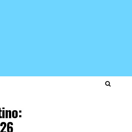
ino:
026