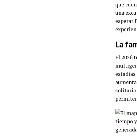
que cuen
una excu
esperar 
experien
La fam
El 2026 
multigen
estadías 
aumentan
solitari
permiten