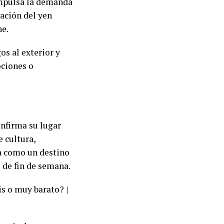
impulsa la demanda
uación del yen
ne.
os al exterior y
ociones o
onfirma su lugar
 cultura,
na como un destino
 de fin de semana.