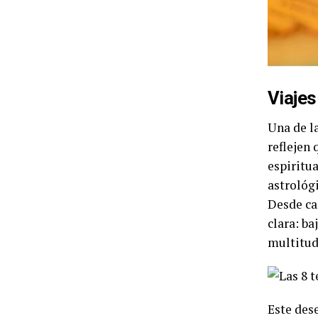
Viajes
Una de l
reflejen
espiritu
astrológi
Desde ca
clara: b
multitud
Este des