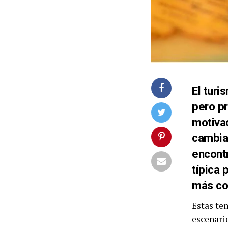
El turi
pero pr
motivac
cambiar
encontr
típica 
más co
Estas te
escenario