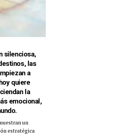
n silenciosa,
estinos, las
 empiezan a
 hoy quiere
ciendan la
más emocional,
mundo.
 muestran un
ión estratégica