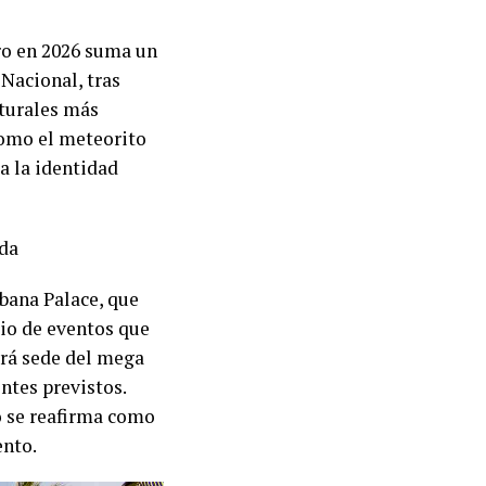
ero en 2026 suma un
 Nacional, tras
lturales más
como el meteorito
a la identidad
bana Palace, que
rio de eventos que
erá sede del mega
ntes previstos.
o se reafirma como
ento.