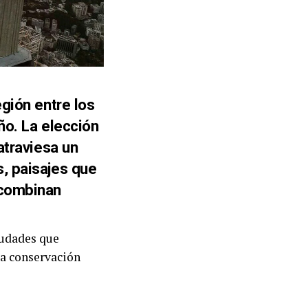
gión entre los
ño. La elección
atraviesa un
, paisajes que
 combinan
iudades que
la conservación