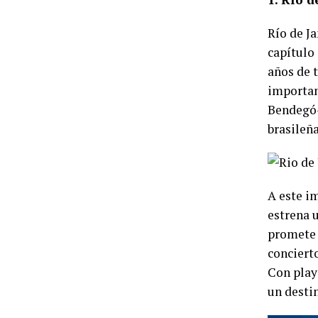
Río de J
capítulo 
años de t
importan
Bendegó—
brasileña
A este i
estrena u
promete 
conciert
Con play
un desti