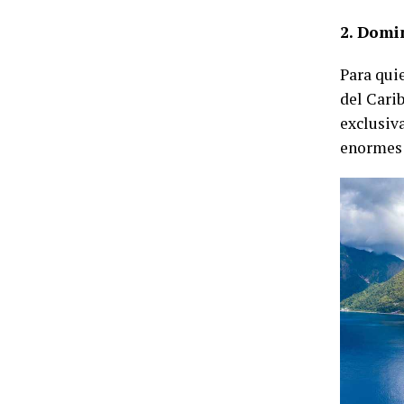
2. Domi
Para qui
del Cari
exclusiv
enormes 