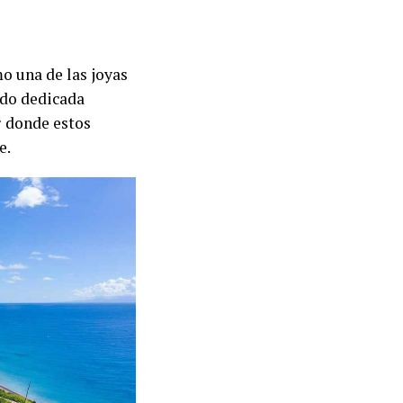
o una de las joyas
ndo dedicada
² donde estos
e.