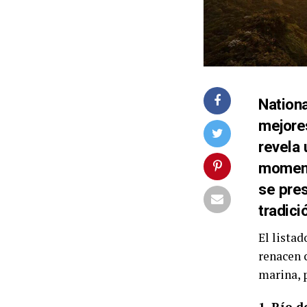
Nationa
mejores
revela 
moment
se pre
tradici
El lista
renacen 
marina, p
1. Río d