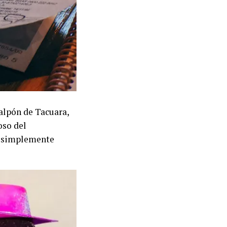
alpón de Tacuara,
oso del
o simplemente