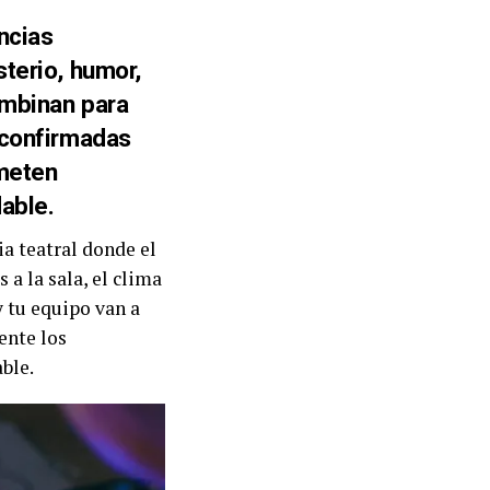
ncias
terio, humor,
ombinan para
 confirmadas
ometen
able.
ia teatral donde el
a la sala, el clima
y tu equipo van a
ente los
ble.