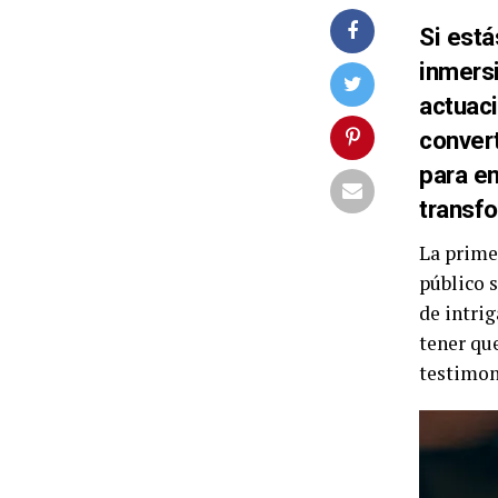
Si está
inmersi
actuaci
convert
para e
transfo
La prime
público s
de intrig
tener qu
testimon