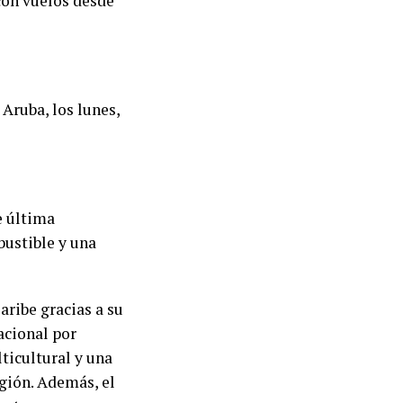
con vuelos desde
Aruba, los lunes,
e última
ustible y una
aribe gracias a su
acional por
ticultural y una
gión. Además, el