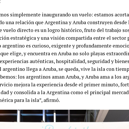
:
mos simplemente inaugurando un vuelo: estamos acorta
do una relación que Argentina y Aruba construyen desde 
e vuelo directo es un logro histórico, fruto del trabajo so
ción estratégica y una visión compartida entre el sector 
ro argentino es curioso, exigente y profundamente emocio
que elige, y encuentra en Aruba no solo playas extraordin
xperiencias auténticas, hospitalidad, seguridad y bienest
 argentino llega a Aruba, se queda, vive la isla con tiem
abemos: los argentinos aman Aruba, y Aruba ama a los arg
rvicio mejora la experiencia desde el primer minuto, fort
idad y consolida a la Argentina como el principal mercad
rica para la isla”, afirmó.