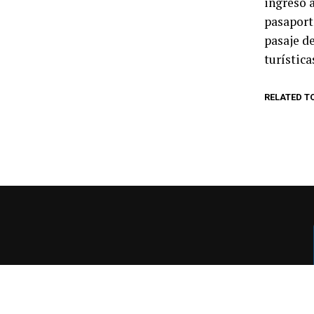
ingreso a
pasaport
pasaje d
turística
RELATED T