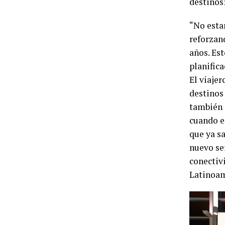
destinos
“No esta
reforzan
años. Est
planifica
El viaje
destinos 
también e
cuando el
que ya s
nuevo se
conectiv
Latinoamé