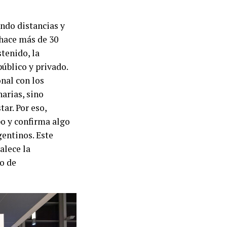
ndo distancias y
hace más de 30
stenido, la
público y privado.
nal con los
arias, sino
ar. Por eso,
po y confirma algo
entinos. Este
alece la
o de