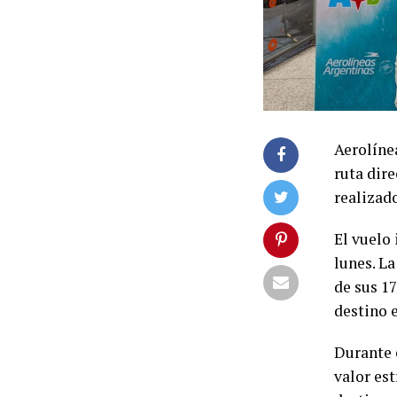
Aerolíne
ruta dire
realizad
El vuelo 
lunes. L
de sus 1
destino 
Durante 
valor es