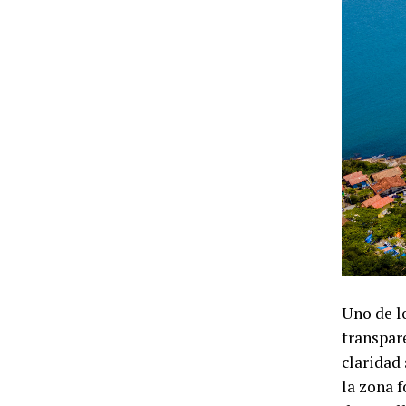
Uno de l
transpare
claridad 
la zona 