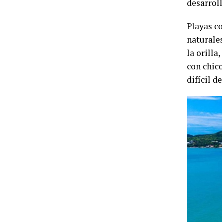
desarrol
Playas c
naturale
la orilla
con chic
difícil d