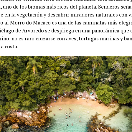
a, uno de los biomas más ricos del planeta. Senderos señ
se en la vegetación y descubrir miradores naturales con v
so al Morro do Macaco es una de las caminatas más elegid
piélago de Arvoredo se despliega en una panorámica que d
mino, no es raro cruzarse con aves, tortugas marinas y b
la costa.