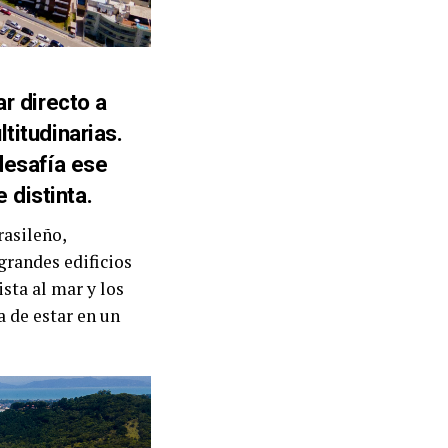
ar directo a
titudinarias.
desafía ese
 distinta.
rasileño,
grandes edificios
sta al mar y los
a de estar en un