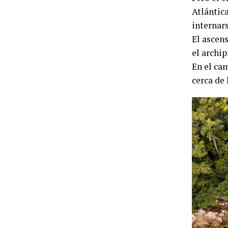
Atlántic
internar
El ascen
el archi
En el ca
cerca de 