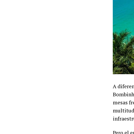
A diferen
Bombinha
mesas fre
multitud
infraestr
Pero el 