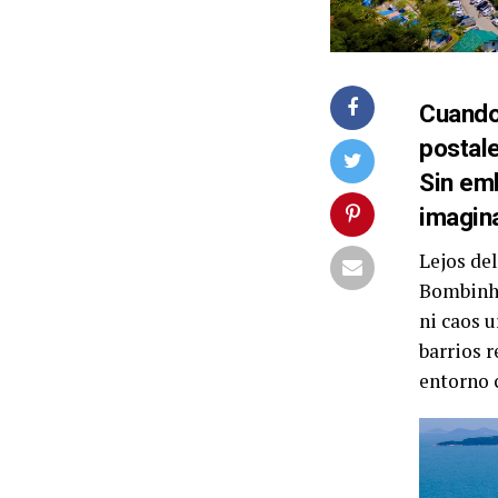
Cuando 
postale
Sin emb
imagin
Lejos del
Bombinhas
ni caos 
barrios r
entorno 