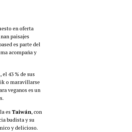
uesto en oferta
nan paisajes
based es parte del
clima acompaña y
, el 43 % de sus
ik o maravillarse
ara veganos es un
s.
lla es
Taiwán
, con
ia budista y su
ico y delicioso.