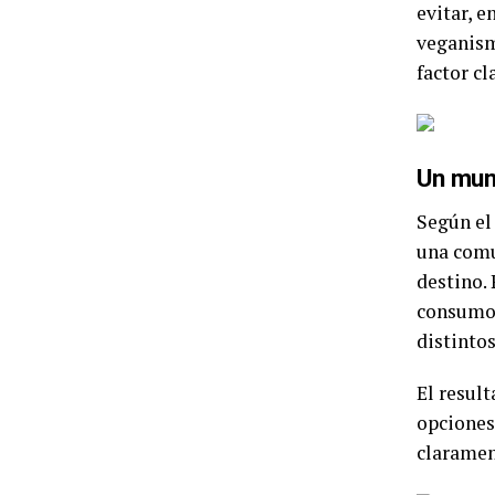
evitar, e
veganism
factor cl
Un mun
Según el
una comu
destino.
consumo,
distintos
El resul
opciones 
claramen