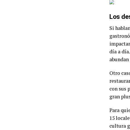
Los des
Si habla
gastronó
impactan
día a dí
abundan 
Otro cas
restaura
con sus 
gran plus
Para qui
15 locale
cultura 