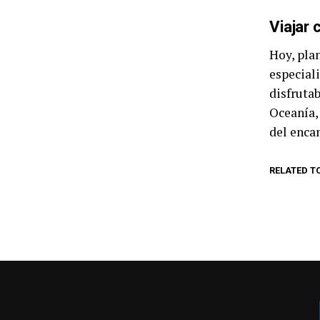
Viajar 
Hoy, pla
especial
disfrutab
Oceanía,
del encan
RELATED T