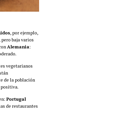
idos
, por ejemplo,
 pero baja varios
 con
Alemania
:
oderado.
ntes vegetarianos
stán
e de la población
positiva.
en:
Portugal
sas de restaurantes