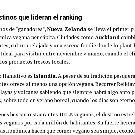
tinos que lideran el ranking
mos de “ganadores”,
Nueva Zelanda
se lleva el primer p
mica vegana per cápita. Ciudades como
Auckland
combi
tes, cultura relajada y una escena foodie donde lo plant-
a. Ideal para visitar entre noviembre y marzo, cuando el 
los productos frescos locales.
o llamativo es
Islandia
. A pesar de su tradición pesquera
ntes ofrece al menos una opción vegana. Recorrer Reikiav
playas y volcanes sabiendo que siempre habrá algo apto p
, sobre todo en verano boreal, cuando los días son eterno
enes buscan restaurantes 100 % veganos, el destino estre
s veganos por cada millón de habitantes. Su fuerte herenc
gastronómica hacen que comer vegano sea simple, económ