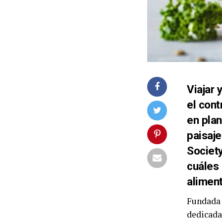
Viajar
el cont
en plan
paisaje
Societ
cuáles
aliment
Fundada 
dedicada