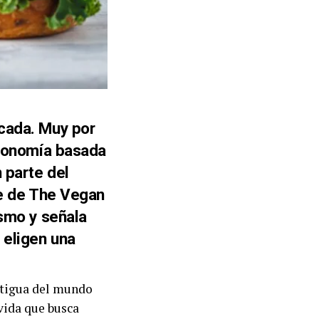
icada. Muy por
tronomía basada
 parte del
me de
The Vegan
ismo y señala
 eligen una
ntigua del mundo
vida que busca