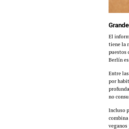
Grande
El infor
tiene la
puestos c
Berlín e
Entre la
por habi
profunda
no consu
Incluso 
combina 
veganos 