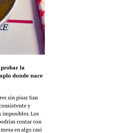
 probar la
templo donde nace
es sin pisar San
 consistente y
s imposibles. Los
odrías contar con
 mesa en algo casi