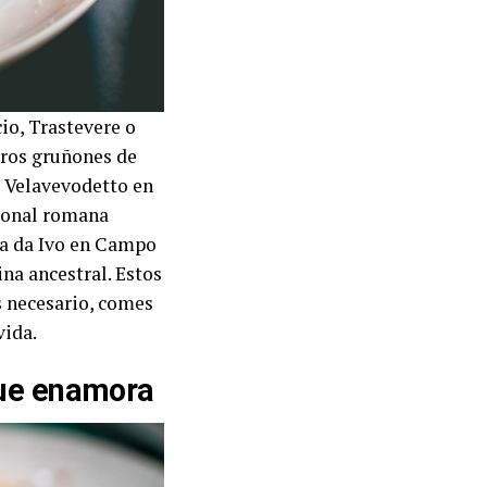
cio, Trastevere o
eros gruñones de
al Velavevodetto en
cional romana
ria da Ivo en Campo
ina ancestral. Estos
es necesario, comes
vida.
que enamora