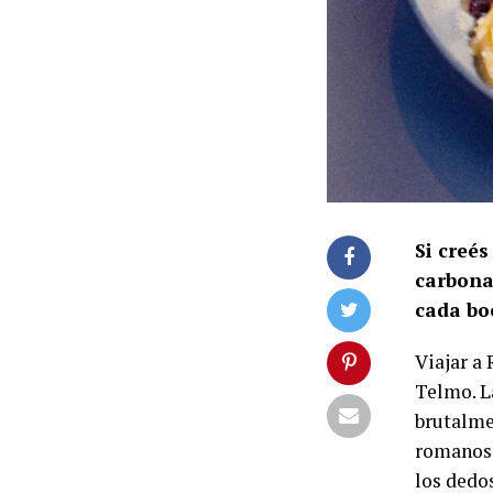
Si creé
carbona
cada bo
Viajar a
Telmo. La
brutalme
romanos 
los dedo