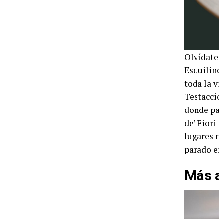
Olvídate 
Esquilin
toda la v
Testacci
donde pa
de’ Fiori
lugares n
parado en
Más a