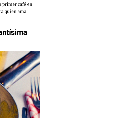
u primer café en
ara quien ama
santísima