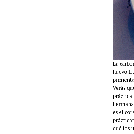
La carbon
huevo fr
pimienta
Verás qu
prácticam
hermana:
es el cor
práctica
qué los i