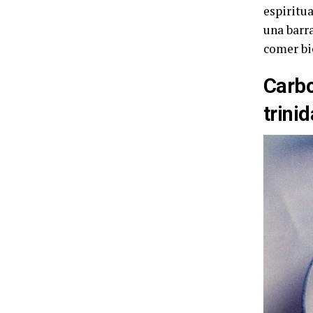
espiritu
una barr
comer bi
Carbo
trini