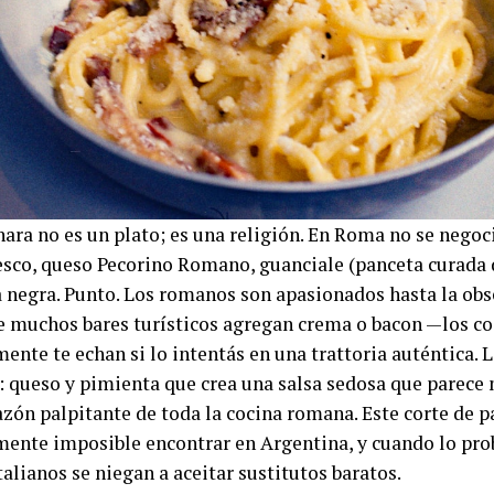
ara no es un plato; es una religión. En Roma no se negoci
esco, queso Pecorino Romano, guanciale (panceta curada 
 negra. Punto. Los romanos son apasionados hasta la obse
e muchos bares turísticos agregan crema o bacon —los c
ente te echan si lo intentás en una trattoria auténtica. L
 queso y pimienta que crea una salsa sedosa que parece 
azón palpitante de toda la cocina romana. Este corte de 
mente imposible encontrar en Argentina, y cuando lo pro
talianos se niegan a aceitar sustitutos baratos.