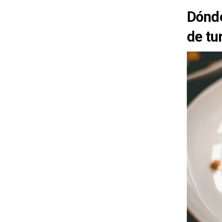
Dónde
de tu