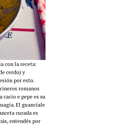
a con la receta:
de cerdo) y
sión por esto.
ocineros romanos
a cacio e pepe es su
magia. El guanciale
panceta curada es
bás, entendés por