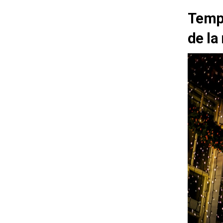
Templ
de la