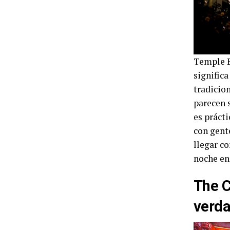
Temple Ba
signific
tradicio
parecen s
es práct
con gent
llegar c
noche en
The C
verda