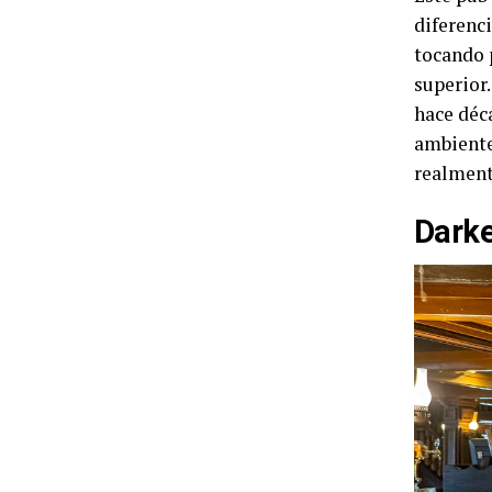
diferenc
tocando p
superior
hace déca
ambiente 
realmente
Darke