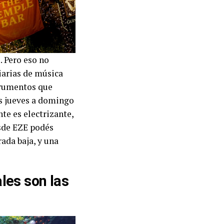
. Pero eso no
iarias de música
trumentos que
os jueves a domingo
te es electrizante,
sde EZE podés
ada baja, y una
les son las