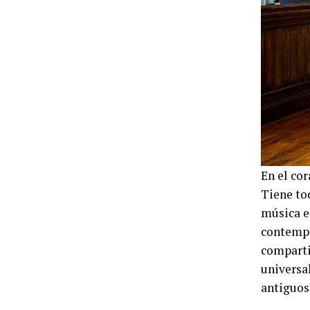
En el co
Tiene to
música e
contempo
comparti
universa
antiguos