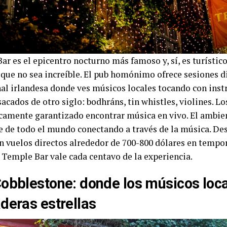
r es el epicentro nocturno más famoso y, sí, es turístico
a que no sea increíble. El pub homónimo ofrece sesiones d
nal irlandesa donde ves músicos locales tocando con ins
acados de otro siglo: bodhráns, tin whistles, violines. L
icamente garantizado encontrar música en vivo. El ambien
e de todo el mundo conectando a través de la música. De
on vuelos directos alrededor de 700-800 dólares en tempor
 Temple Bar vale cada centavo de la experiencia.
obblestone: donde los músicos loca
deras estrellas