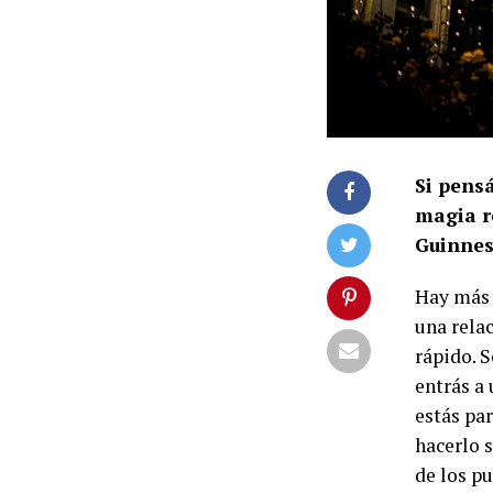
Si pens
magia re
Guinnes
Hay más d
una rela
rápido. 
entrás a 
estás par
hacerlo s
de los p