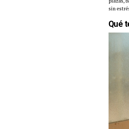
plazas, b
sin estré
Qué t