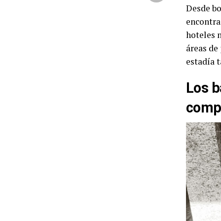
Desde bo
encontra
hoteles 
áreas de 
estadía 
Los b
comp