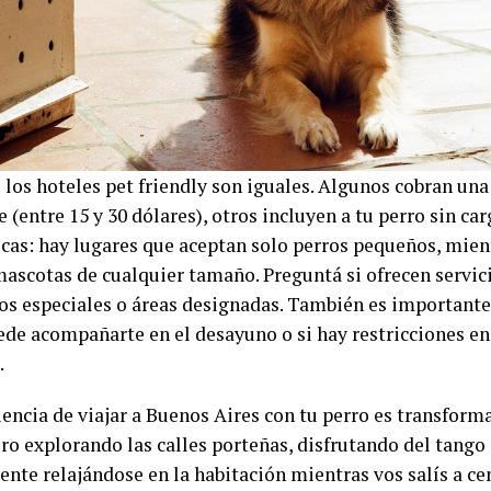
los hoteles pet friendly son iguales. Algunos cobran una 
 (entre 15 y 30 dólares), otros incluyen a tu perro sin carg
ticas: hay lugares que aceptan solo perros pequeños, mien
mascotas de cualquier tamaño. Preguntá si ofrecen servi
s especiales o áreas designadas. También es importante 
ede acompañarte en el desayuno o si hay restricciones en
.
encia de viajar a Buenos Aires con tu perro es transforma
o explorando las calles porteñas, disfrutando del tango 
nte relajándose en la habitación mientras vos salís a cen