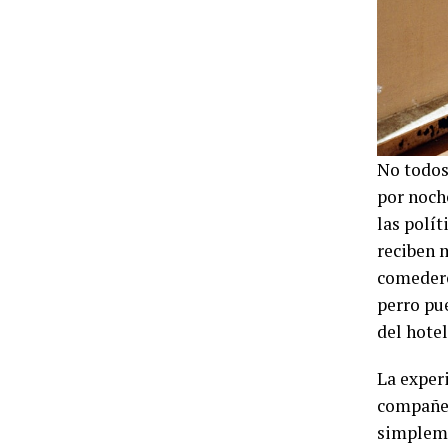
No todos 
por noche
las polí
reciben 
comedero
perro pu
del hotel
La experi
compañer
simpleme