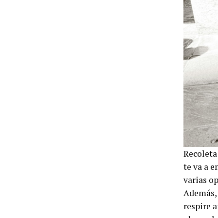
Recoleta 
te va a e
varias op
Además, 
respire a