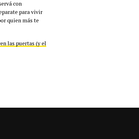
eservá con
eparate para vivir
or quien más te
en las puertas (y el