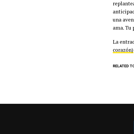
replantea
anticipac
una aven
ama. Tu 
La entra
corazón)
RELATED T