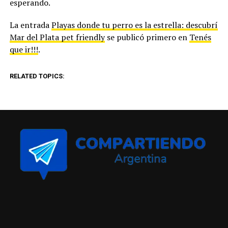
esperando.
La entrada
Playas donde tu perro es la estrella: descubrí
Mar del Plata pet friendly
se publicó primero en
Tenés
que ir!!!
.
RELATED TOPICS: