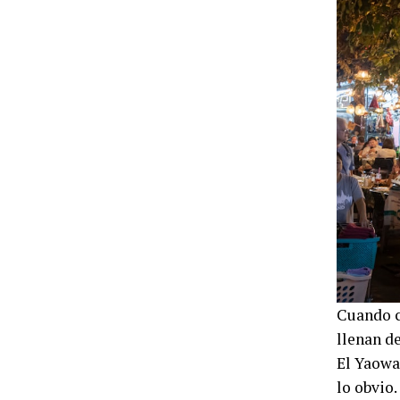
Cuando c
llenan d
El Yaowa
lo obvio