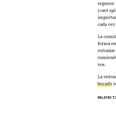
seguros:
(«not spi
importan
cada vez
La comida
forma en
extrañar 
comiendo
vos.
La entra
bocado
s
RELATED T