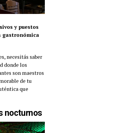
sivos y puestos
ra gastronómica
es, necesitás saber
ad donde los
antes son maestros
emorable de tu
auténtica que
s nocturnos