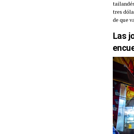
tailandés
tres dóla
de que va
Las j
encu