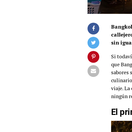
Bangkok
calleje
sin igua
Si todaví
que Bang
sabores 
culinari
viaje. La
ningún re
El pr