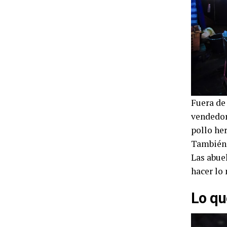
Fuera de 
vendedor
pollo her
También 
Las abue
hacer lo
Lo qu