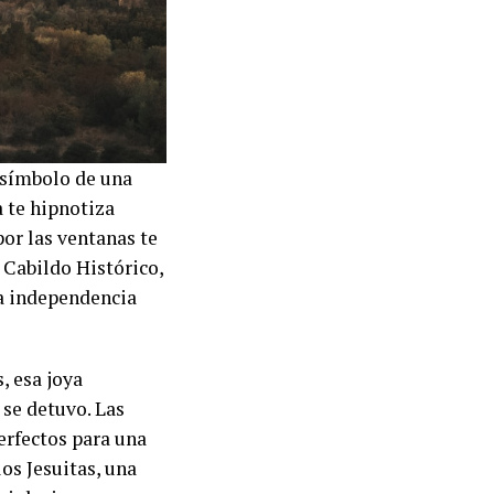
l símbolo de una
a te hipnotiza
por las ventanas te
 Cabildo Histórico,
la independencia
, esa joya
se detuvo. Las
perfectos para una
los Jesuitas, una