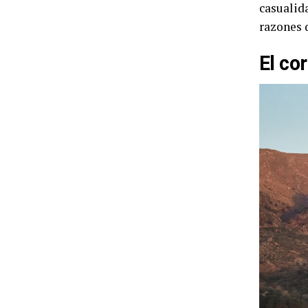
casualida
razones 
El co