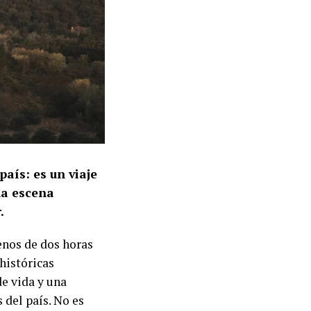
aís: es un viaje
na escena
.
enos de dos horas
históricas
e vida y una
 del país. No es