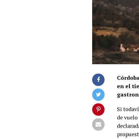
Córdoba
en el t
gastron
Si todav
de vuelo
declarad
propuesta