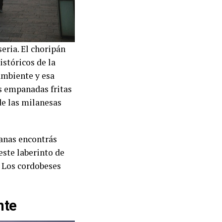
seria. El choripán
istóricos de la
ambiente y esa
os empanadas fritas
 de las milanesas
anas encontrás
este laberinto de
. Los cordobeses
nte