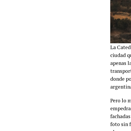
La Catedr
ciudad qu
apenas la
transpor
donde po
argentin
Pero lo 
empedrad
fachadas 
foto sin 