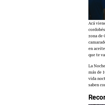
Acá viene
cordobés 
zona de 
camarade
en aceite
que te va
La Noche
más de 10
vida noc
saben co
Recor