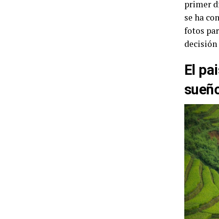
primer dí
se ha con
fotos pa
decisión 
El pa
sueñ