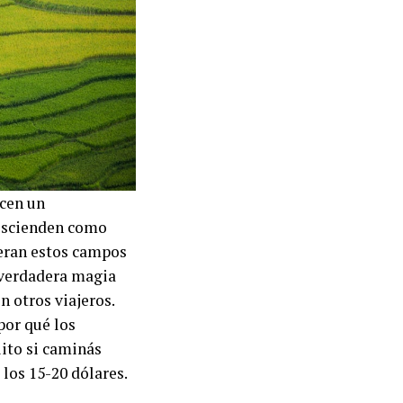
ecen un
descienden como
deran estos campos
a verdadera magia
 otros viajeros.
por qué los
uito si caminás
 los 15-20 dólares.