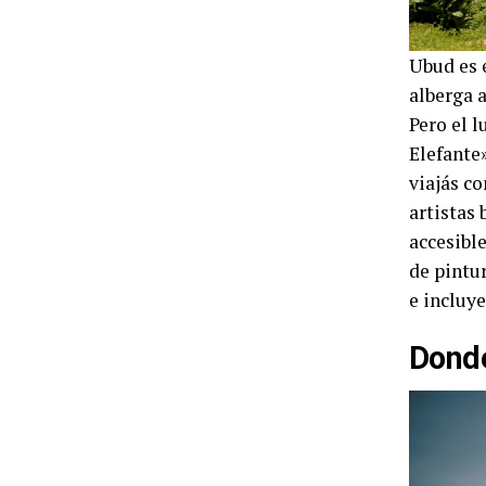
Ubud es e
alberga a
Pero el 
Elefante
viajás co
artistas
accesibl
de pintur
e incluye
Donde