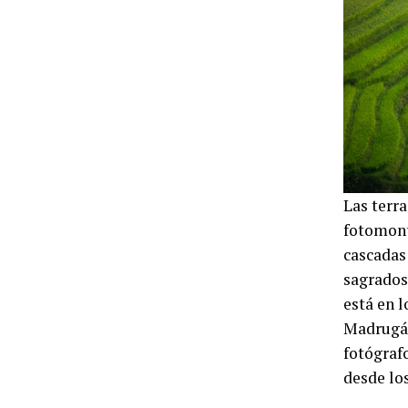
Las terr
fotomont
cascadas
sagrados
está en 
Madrugá 
fotógrafo
desde los