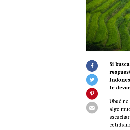
Si busca
respuest
Indones
te devue
Ubud no e
algo muc
escuchar 
cotidian