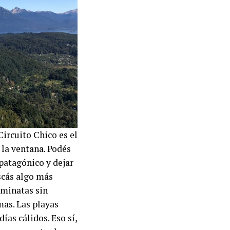
Circuito Chico es el
 la ventana. Podés
 patagónico y dejar
scás algo más
aminatas sin
as. Las playas
ías cálidos. Eso sí,