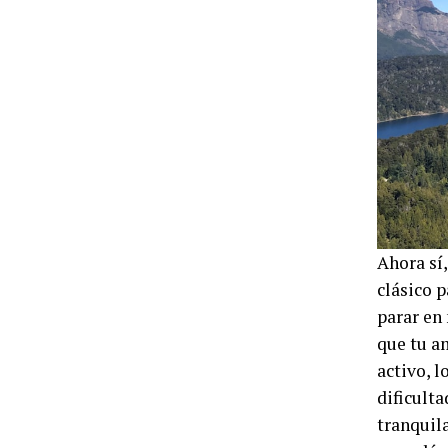
Ahora sí,
clásico 
parar en 
que tu a
activo, 
dificult
tranquila