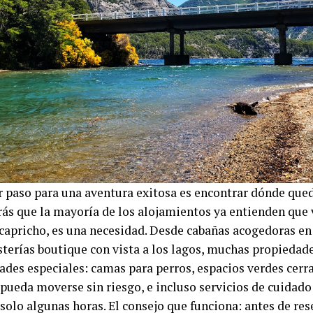
r paso para una aventura exitosa es encontrar dónde qued
rás que la mayoría de los alojamientos ya entienden que v
 capricho, es una necesidad. Desde cabañas acogedoras e
sterías boutique con vista a los lagos, muchas propiedad
des especiales: camas para perros, espacios verdes cerr
ueda moverse sin riesgo, e incluso servicios de cuidado s
solo algunas horas. El consejo que funciona: antes de res