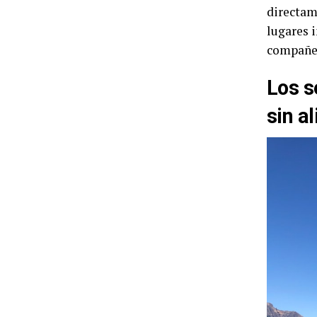
directam
lugares 
compañer
Los s
sin al