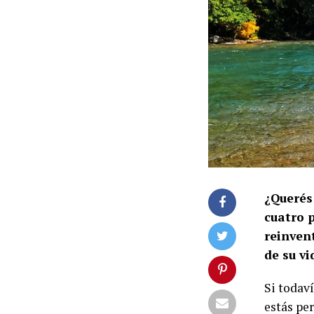
¿Querés
cuatro 
reinvent
de su vi
Si todav
estás pe