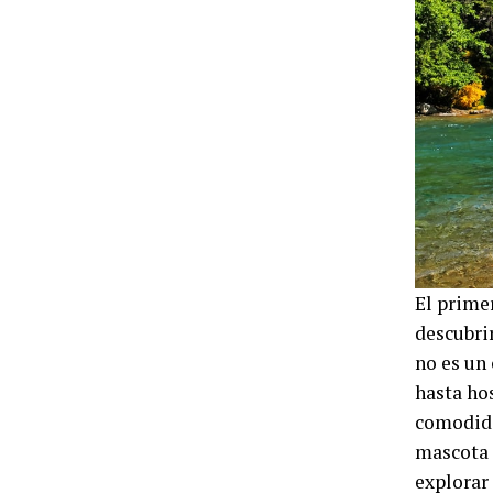
El prime
descubri
no es un
hasta ho
comodida
mascota p
explorar 