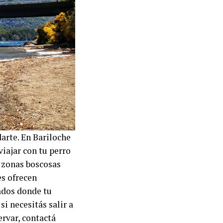
arte. En Bariloche
iajar con tu perro
n zonas boscosas
es ofrecen
ados donde tu
i necesitás salir a
ervar, contactá