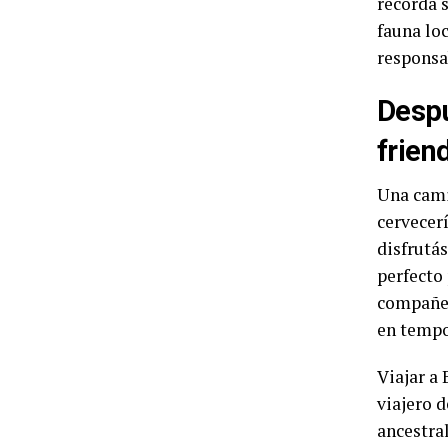
recordá s
fauna loc
responsa
Despu
frien
Una cami
cervecer
disfrutá
perfecto
compañer
en tempo
Viajar a
viajero d
ancestra