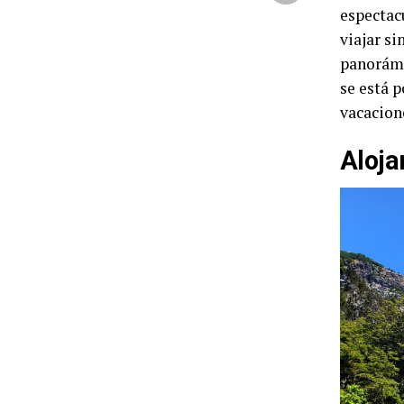
espectac
viajar s
panorámi
se está 
vacacion
Aloja