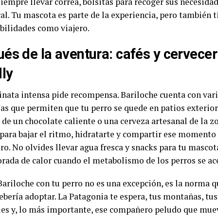
iempre llevar correa, bolsitas para recoger sus necesidad
al. Tu mascota es parte de la experiencia, pero también t
bilidades como viajero.
és de la aventura: cafés y cervecer
dly
nata intensa pide recompensa. Bariloche cuenta con vari
ías que permiten que tu perro se quede en patios exterio
s de un chocolate caliente o una cerveza artesanal de la 
 para bajar el ritmo, hidratarte y compartir ese momento
o. No olvides llevar agua fresca y snacks para tu masco
rada de calor cuando el metabolismo de los perros se ace
 Bariloche con tu perro no es una excepción, es la norma 
ebería adoptar. La Patagonia te espera, tus montañas, tus
les y, lo más importante, ese compañero peludo que muev