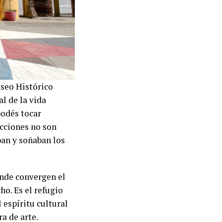
useo Histórico
l de la vida
podés tocar
ecciones no son
ban y soñaban los
onde convergen el
ho. Es el refugio
 espíritu cultural
a de arte.