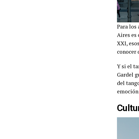
Para los
Aires es 
XXI, eso
conocer q
Y si el t
Gardel gu
del tang
emoción 
Cultu