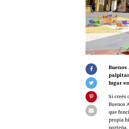
Buenos 
palpita
lugar en
Si creés 
Buenos A
que func
propia hi
porteña,