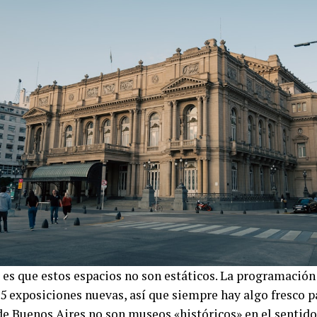
 es que estos espacios no son estáticos. La programaci
5 exposiciones nuevas, así que siempre hay algo fresco p
e Buenos Aires no son museos «históricos» en el sentido