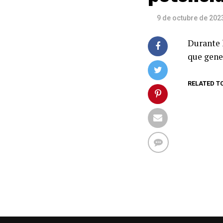
9 de octubre de 202
Durante l
que gene
RELATED T