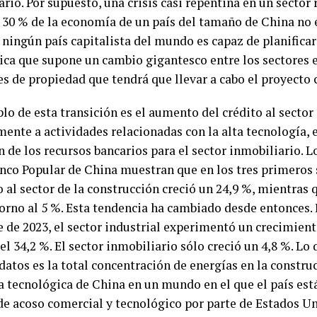
rio. Por supuesto, una crisis casi repentina en un sector
l 30 % de la economía de un país del tamaño de China no e
ningún país capitalista del mundo es capaz de planificar
ica que supone un cambio gigantesco entre los sectores 
s de propiedad que tendrá que llevar a cabo el proyecto 
o de esta transición es el aumento del crédito al sector 
mente a actividades relacionadas con la alta tecnología, 
 de los recursos bancarios para el sector inmobiliario. L
anco Popular de China muestran que en los tres primeros
o al sector de la construcción creció un 24,9 %, mientras q
orno al 5 %. Esta tendencia ha cambiado desde entonces. 
 de 2023, el sector industrial experimentó un crecimient
el 34,2 %. El sector inmobiliario sólo creció un 4,8 %. Lo
datos es la total concentración de energías en la constru
a tecnológica de China en un mundo en el que el país est
de acoso comercial y tecnológico por parte de Estados Un