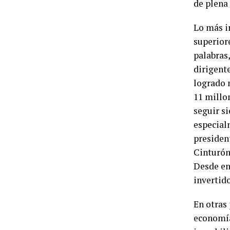
de plena
Lo más i
superiore
palabras,
dirigente
logrado 
11 millo
seguir s
especial
presiden
Cinturón 
Desde en
invertid
En otras
economía