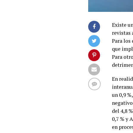
Existe un
revistas 
Para los 
que impl
Para otr
detrimen
En reali
interanua
un 0,9 %
negativo
del 4,8 
0,7 % y 
en proce