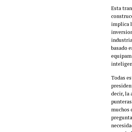
Esta tran
construc
implica l
inversio
industri
basado e
equipami
inteligen
Todas es
presiden
decir, l
punteras 
muchos d
pregunta
necesida