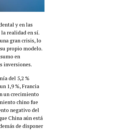
dental y en las
la realidad en sí.
una gran crisis, lo
 su propio modelo.
onsumo en
s inversiones.
mía del 5,2 %
un 1,9 %, Francia
n un crecimiento
imiento chino fue
ento negativo del
 que China aún está
 además de disponer