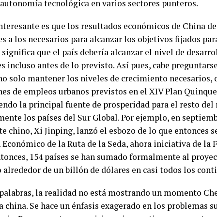
 autonomía tecnológica en varios sectores punteros.
nteresante es que los resultados económicos de China de
s a los necesarios para alcanzar los objetivos fijados par
 significa que el país debería alcanzar el nivel de desarr
s incluso antes de lo previsto. Así pues, cabe preguntars
no solo mantener los niveles de crecimiento necesarios,
nes de empleos urbanos previstos en el XIV Plan Quinque
iendo la principal fuente de prosperidad para el resto de
mente los países del Sur Global. Por ejemplo, en septiemb
te chino, Xi Jinping, lanzó el esbozo de lo que entonces
Económico de la Ruta de la Seda, ahora iniciativa de la F
tonces, 154 países se han sumado formalmente al proyect
o alrededor de un billón de dólares en casi todos los con
 palabras, la realidad no está mostrando un momento Che
 china. Se hace un énfasis exagerado en los problemas su