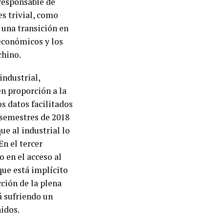
 responsable de
s trivial, como
 una transición en
económicos y los
chino.
industrial,
en proporción a la
os datos facilitados
 semestres de 2018
ue al industrial lo
En el tercer
o en el acceso al
 que está implícito
cción de la plena
á sufriendo un
idos.