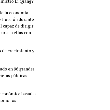
inistro Li Qiang?
 de la economía
nstrucción durante
l capaz de dirigir
parse a ellas con
s de crecimiento y
rado en 96 grandes
ieras públicas
n económica basadas
 como los