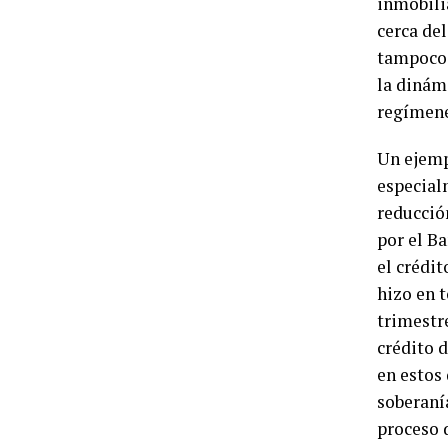
inmobilia
cerca de
tampoco 
la dinám
regímene
Un ejempl
especial
reducción
por el B
el crédit
hizo en t
trimestre
crédito d
en estos 
soberaní
proceso 