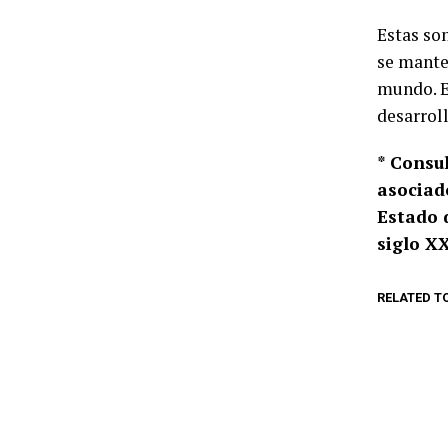
Estas so
se mante
mundo. E
desarrol
* Consu
asociad
Estado 
siglo XX
RELATED T