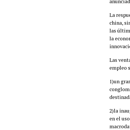
anunciad
La respu
china, s
las últi
la econom
innovacio
Las venta
empleo s
1)un gra
conglome
destinad
2)la ina
en el us
macrodato