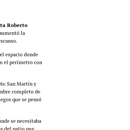
eta Roberto
 aumentó la
escanso.
 el espacio donde
do el perímetro con
Av. San Martín y
nombre completo de
uegos que se pensó
onde se necesitaba
os del patio que