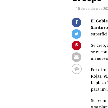
10 de octubre de 20
El
Gobie
Santoro
superfic
Se
creó,
se encon
un nuev
Por otro 
Rojas,
Vi
la plaza
para invi
Se reemp
y se plan