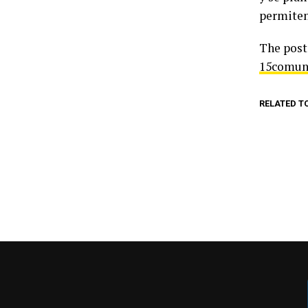
permiten 
The pos
15comun
RELATED T