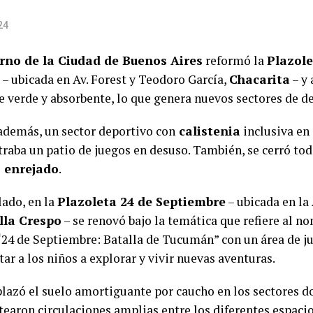
24
rno de la Ciudad de Buenos Aires
reformó la
Plazol
– ubicada en Av. Forest y Teodoro García,
Chacarita
– y
ie verde y absorbente, lo que genera nuevos sectores de d
 además, un sector deportivo con
calistenia
inclusiva en
traba un patio de juegos en desuso. También, se cerró to
o
enrejado
.
lado, en la
Plazoleta 24 de Septiembre
– ubicada en la 
lla Crespo
– se renovó bajo la temática que refiere al 
 “24 de Septiembre: Batalla de Tucumán” con un área de j
tar a los niños a explorar y vivir nuevas aventuras.
lazó el suelo amortiguante por caucho en los sectores d
tearon circulaciones amplias entre los diferentes espaci