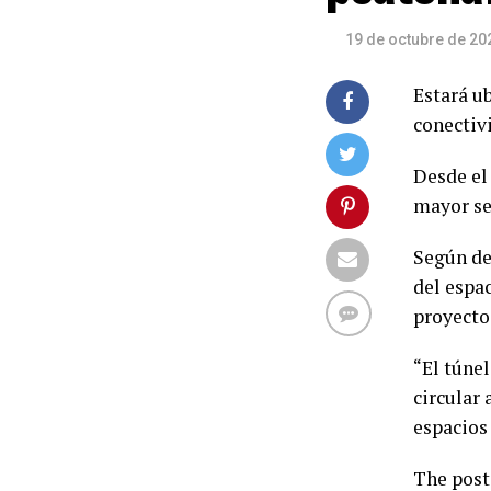
19 de octubre de 20
Estará u
conectiv
Desde e
mayor se
Según de
del espa
proyecto
“El túnel
circular 
espacios
The pos