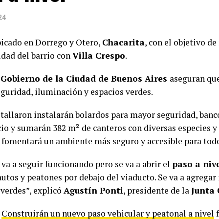
24
bicado en Dorrego y Otero,
Chacarita
, con el objetivo de
idad del barrio con
Villa Crespo
.
l
Gobierno de la Ciudad de Buenos Aires
aseguran que
guridad, iluminación y espacios verdes.
tallaron instalarán bolardos para mayor seguridad, banco
cio y sumarán 382 m² de canteros con diversas especies y 
 fomentará un ambiente más seguro y accesible para tod
 va a seguir funcionando pero se va a abrir el
paso a niv
autos y peatones por debajo del viaducto. Se va a agregar
 verdes”, explicó
Agustín Ponti
, presidente de la
Junta
t
Construirán un nuevo paso vehicular y peatonal a nivel
f