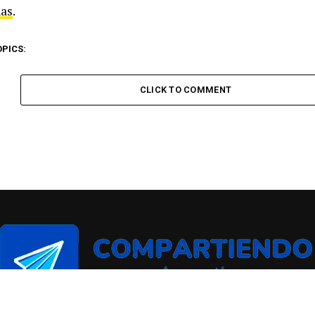
as
.
OPICS:
CLICK TO COMMENT