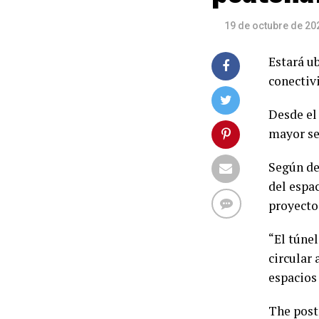
19 de octubre de 20
Estará u
conectiv
Desde e
mayor se
Según de
del espa
proyecto
“El túnel
circular 
espacios
The pos