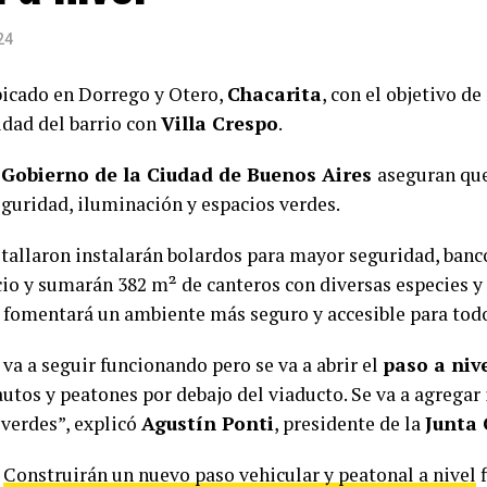
24
bicado en Dorrego y Otero,
Chacarita
, con el objetivo de
idad del barrio con
Villa Crespo
.
l
Gobierno de la Ciudad de Buenos Aires
aseguran que
guridad, iluminación y espacios verdes.
tallaron instalarán bolardos para mayor seguridad, banco
cio y sumarán 382 m² de canteros con diversas especies y 
 fomentará un ambiente más seguro y accesible para tod
 va a seguir funcionando pero se va a abrir el
paso a niv
autos y peatones por debajo del viaducto. Se va a agregar
 verdes”, explicó
Agustín Ponti
, presidente de la
Junta
t
Construirán un nuevo paso vehicular y peatonal a nivel
f