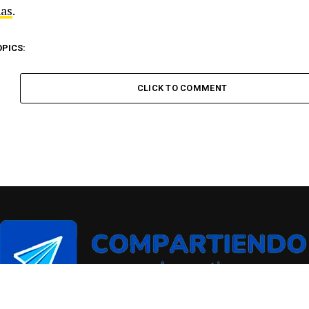
as
.
OPICS:
CLICK TO COMMENT