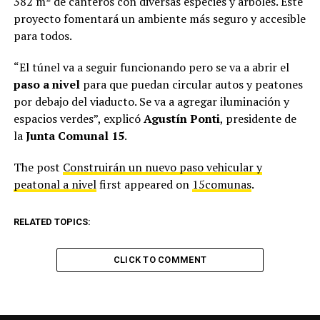
382 m² de canteros con diversas especies y árboles. Este
proyecto fomentará un ambiente más seguro y accesible
para todos.
“El túnel va a seguir funcionando pero se va a abrir el
paso a nivel
para que puedan circular autos y peatones
por debajo del viaducto. Se va a agregar iluminación y
espacios verdes”, explicó
Agustín Ponti
, presidente de
la
Junta Comunal 15
.
The post
Construirán un nuevo paso vehicular y
peatonal a nivel
first appeared on
15comunas
.
RELATED TOPICS:
CLICK TO COMMENT